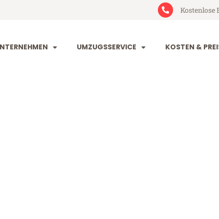
Kostenlose 
NTERNEHMEN
UMZUGSSERVICE
KOSTEN & PREI
 in Mannheim
nnheim ab 49€