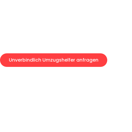
Express-Abwicklung in unter 2
Über 15 Jahre Erfahrung mit 
Angebot erhalten in unter 30 
Unverbindlich Umzugshelfer anfragen
Umzugshelfer-Anfragen sind zu 100% kostenlos & unverb