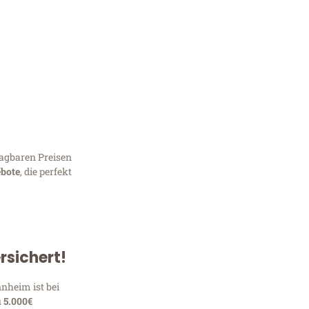
agbaren Preisen
bote
, die perfekt
Kostenlose Beratung!
Sie 
rsichert!
Frag
nheim ist bei
u 5.000€