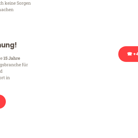
ich keine Sorgen
Sie haben Fragen zu Ihrem
machen
Beratung bezüglich Ihres
Rufen Sie uns gerne an, un
Ihnen kostenlos weiterzuh
hung!
☎ +4
re
15 Jahre
gsbranche für
nd
Stattdessen eine u
rt in