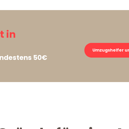
t in
Umzugshelfer un
indestens 50€