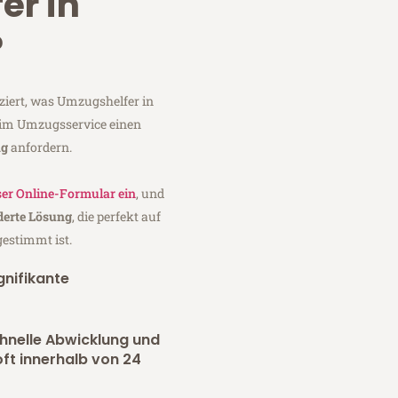
er in
?
ziert, was Umzugshelfer in
eim Umzugsservice einen
ag
anfordern.
er Online-Formular ein
, und
erte Lösung
, die perfekt auf
gestimmt ist.
gnifikante
chnelle Abwicklung und
oft innerhalb von 24