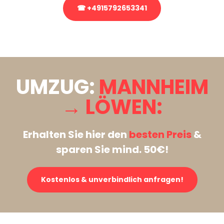
☎ +4915792653341
Stattdessen eine unverbindliche Anfrage senden
UMZUG:
MANNHEIM
→ LÖWEN:
Erhalten Sie hier den
besten Preis
&
sparen Sie mind. 50€!
Kostenlos & unverbindlich anfragen!