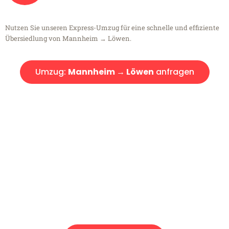
Nutzen Sie unseren Express-Umzug für eine schnelle und effiziente
Übersiedlung von Mannheim → Löwen.
Umzug:
Mannheim → Löwen
anfragen
Kostenlose Beratung!
Sie haben Fragen?
Sie haben Fragen zu Ihrem Transport oder benötigen eine Beratung
bezüglich Ihres Umzug?
Rufen Sie uns gerne an, unser Team aus Experten freut sich, Ihnen
kostenlos weiterzuhelfen!