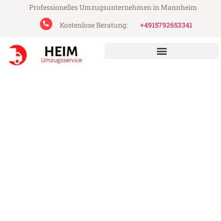
Professionelles Umzugsunternehmen in Mannheim
Kostenlose Beratung:
+4915792653341
Heim Umzugsservice aus Mannheim
Umzug Mannheim Löwen
Günstiger Umzug Mannheim Löwen (ab
199€)
Express-Abwicklung in unter 24 Stunden!
Über 15 Jahre Erfahrung mit Umzügen!
Angebot erhalten in unter 30 Minuten!