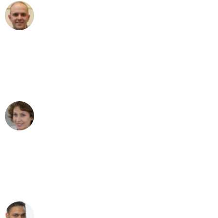
Frederik F.
Umzug in Mannheim
"Besser hätte ich mir den Umzug von
Mannheim nach Wien nicht vorstellen
können - DANKE!"
Maria W
Umzug von Mannheim nach Wien
"Mein Klavier kam in unter 24 Stunden
ohne einen Kratzer an - ein
erstklassiger Service!"
Ümit Y.