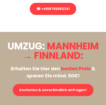
☎ +4915792653341
Stattdessen eine unverbindliche Anfrage senden
UMZUG:
MANNHEIM
→ FINNLAND:
Erhalten Sie hier den
besten Preis
&
sparen Sie mind. 50€!
Kostenlos & unverbindlich anfragen!