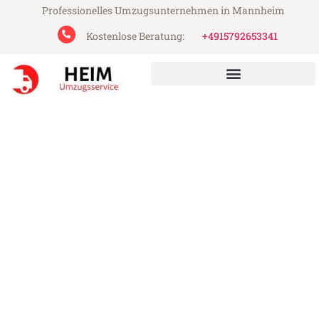
Professionelles Umzugsunternehmen in Mannheim
Kostenlose Beratung:
+4915792653341
Heim Umzugsservice aus Mannheim
Umzug Mannheim Finnland
Günstiger Umzug Mannheim Finnland (ab
199€)
Express-Abwicklung in unter 24 Stunden!
Über 15 Jahre Erfahrung mit Umzügen!
Angebot erhalten in unter 30 Minuten!