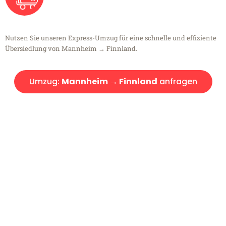
Nutzen Sie unseren Express-Umzug für eine schnelle und effiziente
Übersiedlung von Mannheim → Finnland.
Umzug:
Mannheim → Finnland
anfragen
Kostenlose Beratung!
Sie haben Fragen?
Sie haben Fragen zu Ihrem Transport oder benötigen eine Beratung
bezüglich Ihres Umzug?
Rufen Sie uns gerne an, unser Team aus Experten freut sich, Ihnen
kostenlos weiterzuhelfen!