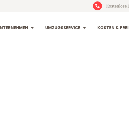
Kostenlose 
NTERNEHMEN
UMZUGSSERVICE
KOSTEN & PREI
eim Polen
len (ab 199€)