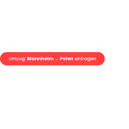
Express-Abwicklung in unter 2
Über 15 Jahre Erfahrung mit 
Angebot erhalten in unter 30 
Umzug:
Mannheim → Polen
anfragen
Alle Umzugsanfragen sind zu 100% kostenlos & unverbind