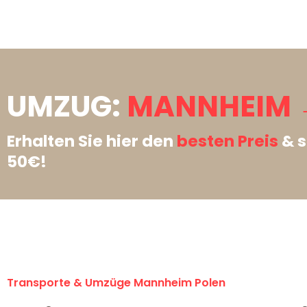
UMZUG:
MANNHEIM →
Erhalten Sie hier den
besten Preis
& s
50€!
Transporte & Umzüge Mannheim Polen