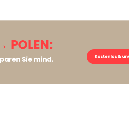
 POLEN:
Kostenlos & un
paren Sie mind.