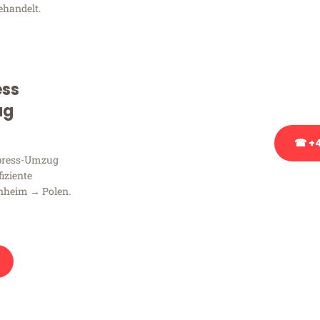
ehandelt.
Sie haben Fragen zu Ihrem
Beratung bezüglich Ihres
Rufen Sie uns gerne an, un
ess
Ihnen kostenlos weiterzuh
ug
☎ +4
xpress-Umzug
fiziente
Stattdessen eine u
nheim → Polen.