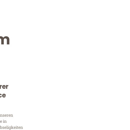
im
rer
Kostenlose Beratung!
ce
Sie 
unseren
Frag
e in
bseligkeiten