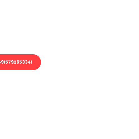
 Transport oder benötigen eine
 Umzug?
ser Team aus Experten freut sich,
elfen!
915792653341
nverbindliche Anfrage senden