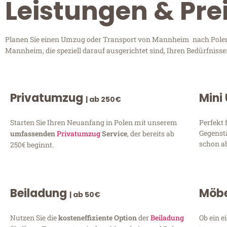
Leistungen & Pr
Planen Sie einen Umzug oder Transport von Mannheim nach Polen? 
Mannheim, die speziell darauf ausgerichtet sind, Ihren Bedürfniss
Privatumzug
Mini
| ab 250€
Starten Sie Ihren Neuanfang in Polen mit unserem
Perfekt 
Gegenst
umfassenden
Privatumzug
Service
, der bereits ab
schon ab
250€ beginnt.
Beiladung
Möbe
| ab 50€
Nutzen Sie die
kosteneffiziente Option
der
Beiladung
Ob ein e