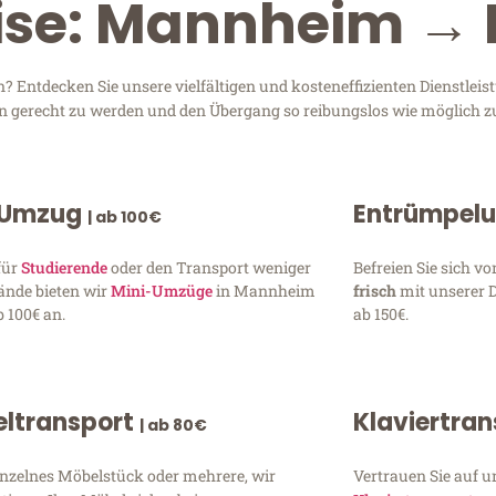
eise: Mannheim → 
Entdecken Sie unsere vielfältigen und kosteneffizienten Dienstlei
en gerecht zu werden und den Übergang so reibungslos wie möglich zu
 Umzug
Entrümpel
| ab 100€
für
Studierende
oder den Transport weniger
Befreien Sie sich 
ände bieten wir
Mini-Umzüge
in Mannheim
frisch
mit unserer 
 100€ an.
ab 150€.
ltransport
Klaviertra
| ab 80€
inzelnes Möbelstück oder mehrere, wir
Vertrauen Sie auf u