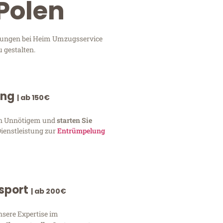
Polen
stungen bei Heim Umzugsservice
 gestalten.
ung
| ab 150€
von Unnötigem und
starten Sie
Dienstleistung zur
Entrümpelung
nsport
| ab 200€
nsere Expertise im