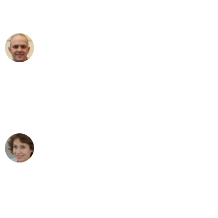
Umzugsservice für ihren
außergewöhnlichen Service!"
Frederik F.
Umzug in Mannheim
"Besser hätte ich mir den Umzug von
Mannheim nach Wien nicht vorstellen
können - DANKE!"
Maria W
Umzug von Mannheim nach Wien
"Mein Klavier kam in unter 24 Stunden
ohne einen Kratzer an - ein
erstklassiger Service!"