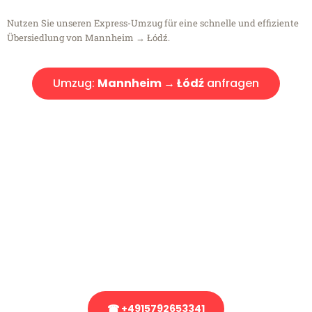
Nutzen Sie unseren Express-Umzug für eine schnelle und effiziente
Übersiedlung von Mannheim → Łódź.
Umzug:
Mannheim → Łódź
anfragen
Kostenlose Beratung!
Sie haben Fragen?
Sie haben Fragen zu Ihrem Transport oder benötigen eine Beratung
bezüglich Ihres Umzug?
Rufen Sie uns gerne an, unser Team aus Experten freut sich, Ihnen
kostenlos weiterzuhelfen!
☎ +4915792653341