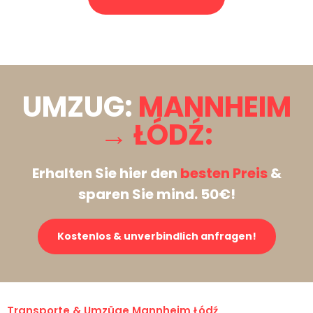
Stattdessen eine unverbindliche Anfrage senden
UMZUG:
MANNHEIM
→ ŁÓDŹ:
Erhalten Sie hier den
besten Preis
&
sparen Sie mind. 50€!
Kostenlos & unverbindlich anfragen!
Transporte & Umzüge Mannheim Łódź