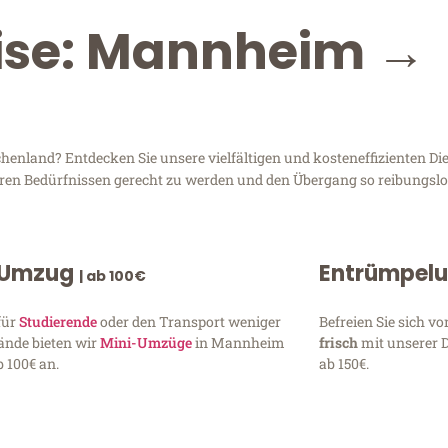
eise: Mannheim →
nland? Entdecken Sie unsere vielfältigen und kosteneffizienten Di
hren Bedürfnissen gerecht zu werden und den Übergang so reibungslos
 Umzug
Entrümpel
| ab 100€
für
Studierende
oder den Transport weniger
Befreien Sie sich 
ände bieten wir
Mini-Umzüge
in Mannheim
frisch
mit unserer 
 100€ an.
ab 150€.