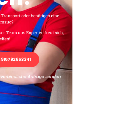
 Transport oder benötigen eine
 Umzug?
ser Team aus Experten freut sich,
elfen!
915792653341
nverbindliche Anfrage senden