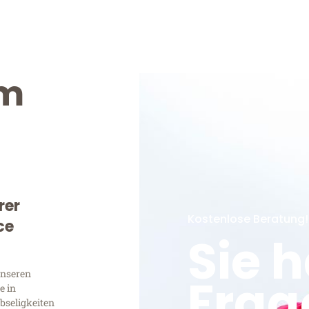
im
rer
Kostenlose Beratung!
ce
Sie 
unseren
Frag
e in
bseligkeiten