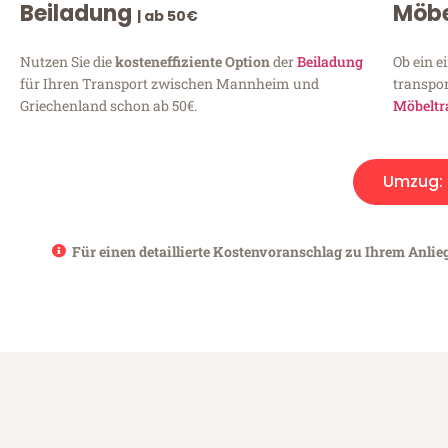
Beiladung
Möbe
| ab 50€
Nutzen Sie die
kosteneffiziente Option
der
Beiladung
Ob ein e
für Ihren Transport zwischen Mannheim und
transpor
Griechenland schon ab 50€.
Möbeltr
Umzug:
Für einen detaillierte Kostenvoranschlag zu Ihrem Anli