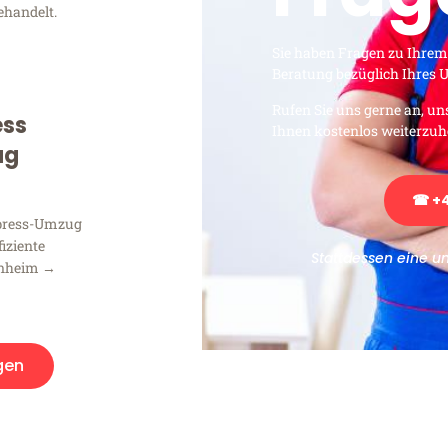
ehandelt.
Sie haben Fragen zu Ihrem
Beratung bezüglich Ihres
Rufen Sie uns gerne an, un
ess
Ihnen kostenlos weiterzuh
ug
☎ +4
xpress-Umzug
fiziente
Stattdessen eine u
nnheim →
gen