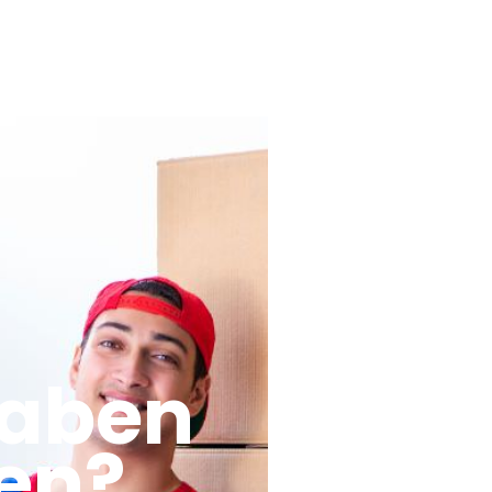
haben
en?