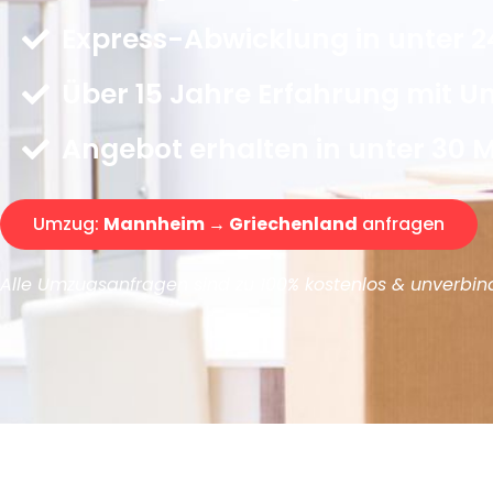
Express-Abwicklung in unter 2
Über 15 Jahre Erfahrung mit 
Angebot erhalten in unter 30 
Umzug:
Mannheim → Griechenland
anfragen
Alle Umzugsanfragen sind zu 100% kostenlos & unverbind