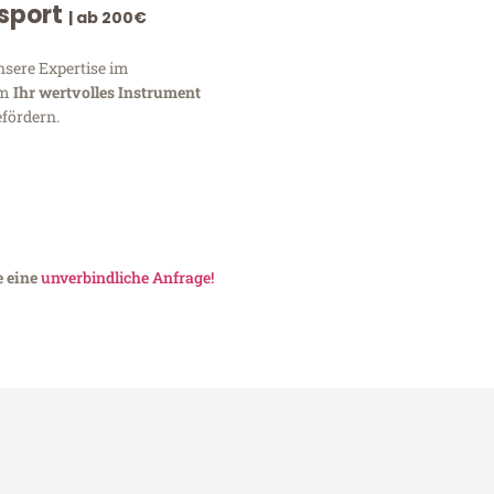
nsport
| ab 200€
nsere Expertise im
um
Ihr wertvolles Instrument
fördern.
e eine
unverbindliche Anfrage!