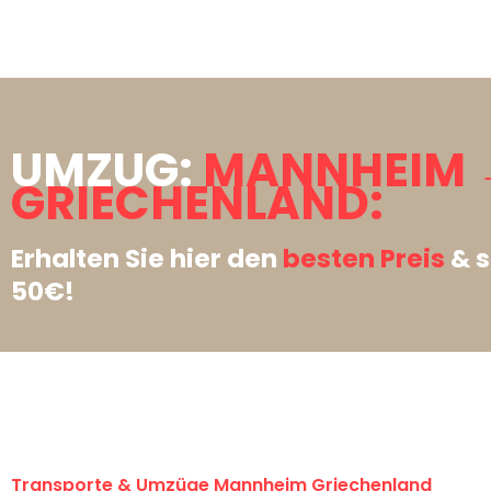
UMZUG:
MANNHEIM 
GRIECHENLAND:
Erhalten Sie hier den
besten Preis
& s
50€!
Transporte & Umzüge Mannheim Griechenland