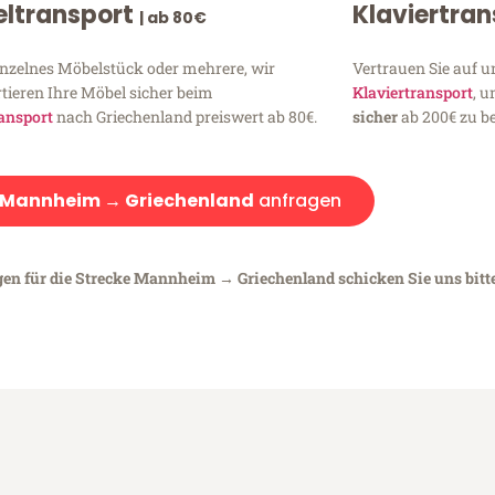
ltransport
Klaviertra
| ab 80€
inzelnes Möbelstück oder mehrere, wir
Vertrauen Sie auf u
tieren Ihre Möbel sicher beim
Klaviertransport
, 
ansport
nach Griechenland preiswert ab 80€.
sicher
ab 200€ zu be
Mannheim → Griechenland
anfragen
egen für die Strecke Mannheim → Griechenland schicken Sie uns bitt