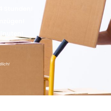
4 Stunden!
Umzügen!
Minuten!
lich!