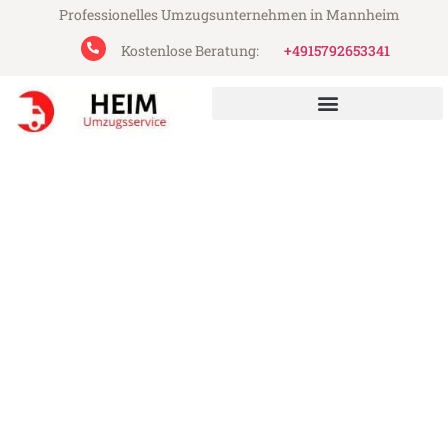
Professionelles Umzugsunternehmen in Mannheim
Kostenlose Beratung:
+4915792653341
Heim Umzugsservice aus Mannheim
Umzug Mannheim Slowenien
Günstiger Umzug Mannheim Slowenien (ab
199€)
Express-Abwicklung in unter 24 Stunden!
Über 15 Jahre Erfahrung mit Umzügen!
Angebot erhalten in unter 30 Minuten!