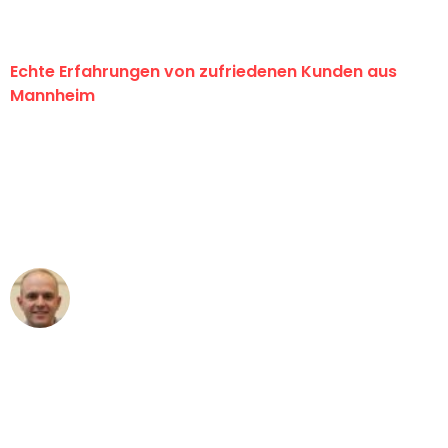
Echte Erfahrungen von zufriedenen Kunden aus
Mannheim
"Erste Klasse! Ein großes Dankeschön
an das gesamte Team von Heim
Umzugsservice für ihren
außergewöhnlichen Service!"
Frederik F.
Umzug in Mannheim
"Besser hätte ich mir den Umzug von
Mannheim nach Wien nicht vorstellen
können - DANKE!"