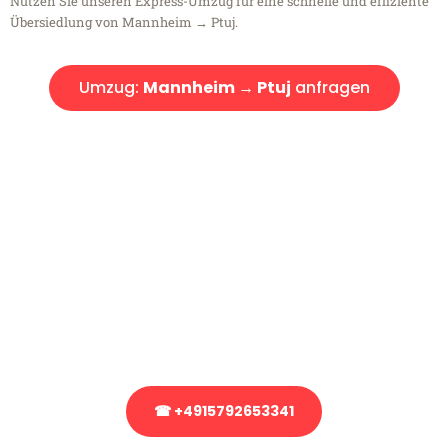
Nutzen Sie unseren Express-Umzug für eine schnelle und effiziente
Übersiedlung von Mannheim → Ptuj.
Umzug:
Mannheim → Ptuj
anfragen
Kostenlose Beratung!
Sie haben Fragen?
Sie haben Fragen zu Ihrem Transport oder benötigen eine Beratung
bezüglich Ihres Umzug?
Rufen Sie uns gerne an, unser Team aus Experten freut sich, Ihnen
kostenlos weiterzuhelfen!
☎ +4915792653341