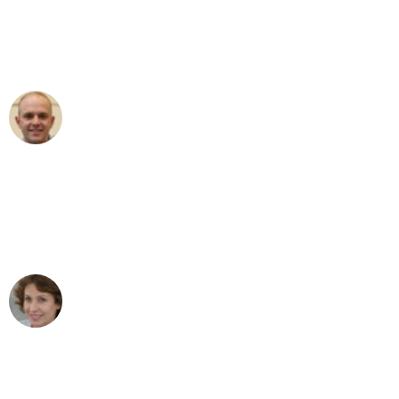
an das gesamte Team von Heim
Umzugsservice für ihren
außergewöhnlichen Service!"
Frederik F.
Umzug in Mannheim
"Besser hätte ich mir den Umzug von
Mannheim nach Wien nicht vorstellen
können - DANKE!"
Maria W
Umzug von Mannheim nach Wien
"Mein Klavier kam in unter 24 Stunden