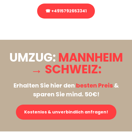
☎ +4915792653341
Stattdessen eine unverbindliche Anfrage senden
UMZUG:
MANNHEIM
→ SCHWEIZ:
Erhalten Sie hier den
besten Preis
&
sparen Sie mind. 50€!
Kostenlos & unverbindlich anfragen!