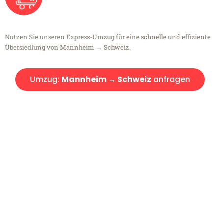
Nutzen Sie unseren Express-Umzug für eine schnelle und effiziente
Übersiedlung von Mannheim → Schweiz.
Umzug:
Mannheim → Schweiz
anfragen
Kostenlose Beratung!
Sie haben Fragen?
Sie haben Fragen zu Ihrem Transport oder benötigen eine Beratung
bezüglich Ihres Umzug?
Rufen Sie uns gerne an, unser Team aus Experten freut sich, Ihnen
kostenlos weiterzuhelfen!