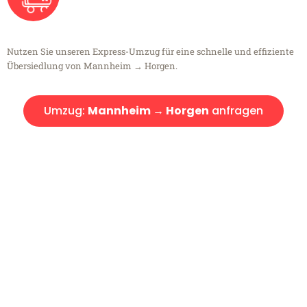
Nutzen Sie unseren Express-Umzug für eine schnelle und effiziente
Übersiedlung von Mannheim → Horgen.
Umzug:
Mannheim → Horgen
anfragen
Kostenlose Beratung!
Sie haben Fragen?
Sie haben Fragen zu Ihrem Transport oder benötigen eine Beratung
bezüglich Ihres Umzug?
Rufen Sie uns gerne an, unser Team aus Experten freut sich, Ihnen
kostenlos weiterzuhelfen!