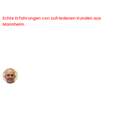
Echte Erfahrungen von zufriedenen Kunden aus
Mannheim
"Erste Klasse! Ein großes Dankeschön
an das gesamte Team von Heim
Umzugsservice für ihren
außergewöhnlichen Service!"
Frederik F.
Umzug in Mannheim
"Besser hätte ich mir den Umzug von
Mannheim nach Wien nicht vorstellen
können - DANKE!"