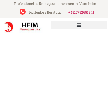
Professionelles Umzugsunternehmen in Mannheim
Kostenlose Beratung:
+4915792653341
Heim Umzugsservice aus Mannheim
Umzug Mannheim Horgen
Günstiger Umzug Mannheim Horgen (ab
199€)
Express-Abwicklung in unter 24 Stunden!
Über 15 Jahre Erfahrung mit Umzügen!
Angebot erhalten in unter 30 Minuten!