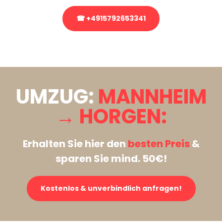
☎ +4915792653341
Stattdessen eine unverbindliche Anfrage senden
UMZUG:
MANNHEIM
→ HORGEN:
Erhalten Sie hier den
besten Preis
&
sparen Sie mind. 50€!
Kostenlos & unverbindlich anfragen!