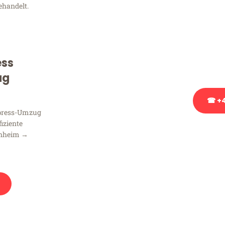
ehandelt.
Sie haben Fragen zu Ihrem
Beratung bezüglich Ihres
Rufen Sie uns gerne an, un
ess
Ihnen kostenlos weiterzuh
ug
☎ +4
xpress-Umzug
fiziente
Stattdessen eine u
nnheim →