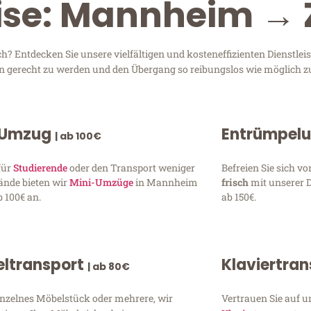
ise: Mannheim → 
 Entdecken Sie unsere vielfältigen und kosteneffizienten Dienstle
en gerecht zu werden und den Übergang so reibungslos wie möglich zu
 Umzug
Entrümpel
| ab 100€
für
Studierende
oder den Transport weniger
Befreien Sie sich 
ände bieten wir
Mini-Umzüge
in Mannheim
frisch
mit unserer 
 100€ an.
ab 150€.
ltransport
Klaviertra
| ab 80€
inzelnes Möbelstück oder mehrere, wir
Vertrauen Sie auf u