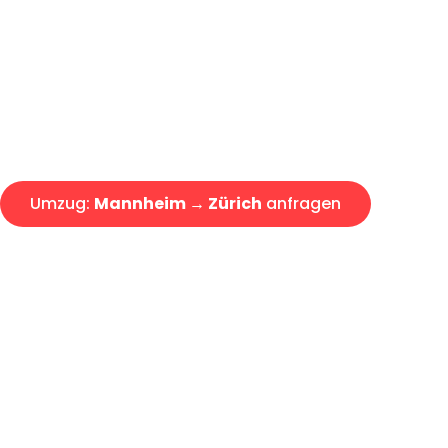
Express-Abwicklung in unter 2
Über 15 Jahre Erfahrung mit 
Angebot erhalten in unter 30 
Umzug:
Mannheim → Zürich
anfragen
Alle Umzugsanfragen sind zu 100% kostenlos & unverbind