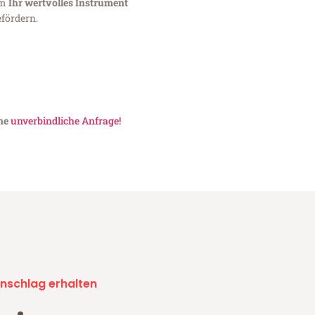
um
Ihr wertvolles Instrument
fördern.
ine
unverbindliche Anfrage!
nschlag erhalten