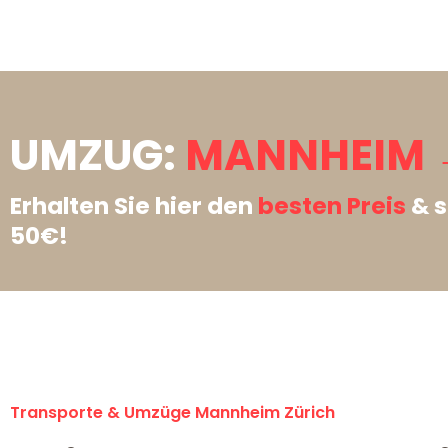
UMZUG:
MANNHEIM →
Erhalten Sie hier den
besten Preis
& s
50€!
Transporte & Umzüge Mannheim Zürich