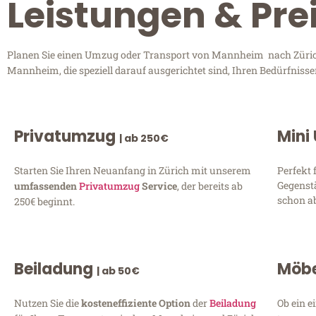
Leistungen & Pre
Planen Sie einen Umzug oder Transport von Mannheim nach Zürich?
Mannheim, die speziell darauf ausgerichtet sind, Ihren Bedürfniss
Privatumzug
Mini
| ab 250€
Starten Sie Ihren Neuanfang in Zürich mit unserem
Perfekt 
Gegenst
umfassenden
Privatumzug
Service
, der bereits ab
schon ab
250€ beginnt.
Beiladung
Möbe
| ab 50€
Nutzen Sie die
kosteneffiziente Option
der
Beiladung
Ob ein e