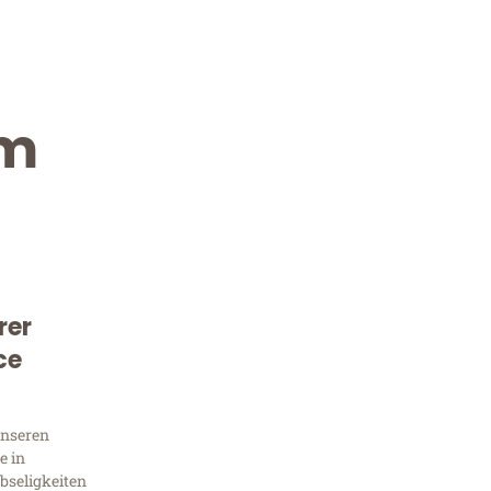
im
rer
Kostenlose Beratung!
ce
Sie 
unseren
Frag
e in
bseligkeiten