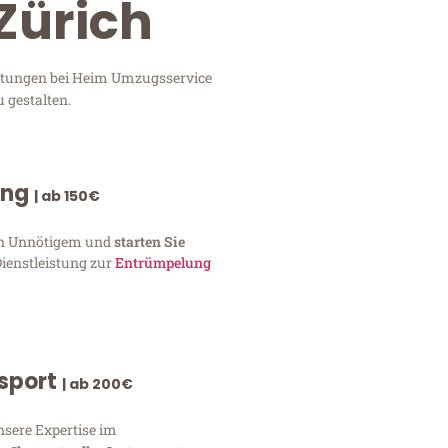
Zürich
istungen bei Heim Umzugsservice
 gestalten.
ung
| ab 150€
von Unnötigem und
starten Sie
Dienstleistung zur
Entrümpelung
nsport
| ab 200€
nsere Expertise im