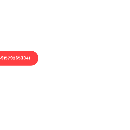
 Transport oder benötigen eine
 Umzug?
ser Team aus Experten freut sich,
elfen!
915792653341
nverbindliche Anfrage senden