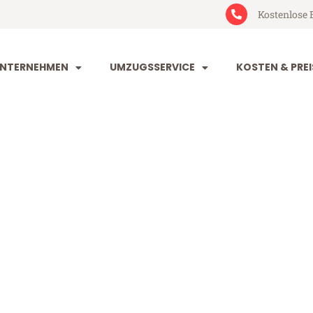
Kostenlose 
NTERNEHMEN
UMZUGSSERVICE
KOSTEN & PREI
im Zürich
rich (ab 199€)