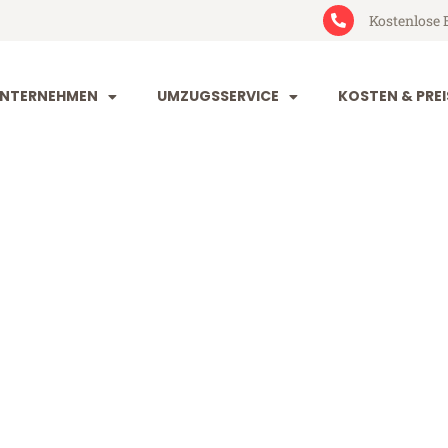
Kostenlose 
NTERNEHMEN
UMZUGSSERVICE
KOSTEN & PREI
eim Lancy
ncy (ab 199€)