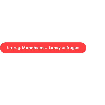
Express-Abwicklung in unter 2
Über 15 Jahre Erfahrung mit 
Angebot erhalten in unter 30 
Umzug:
Mannheim → Lancy
anfragen
Alle Umzugsanfragen sind zu 100% kostenlos & unverbind