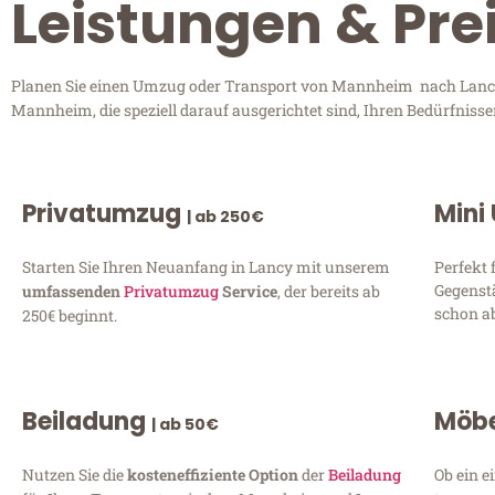
Leistungen & Pr
Planen Sie einen Umzug oder Transport von Mannheim nach Lancy? 
Mannheim, die speziell darauf ausgerichtet sind, Ihren Bedürfniss
Privatumzug
Mini
| ab 250€
Starten Sie Ihren Neuanfang in Lancy mit unserem
Perfekt 
Gegenst
umfassenden
Privatumzug
Service
, der bereits ab
schon ab
250€ beginnt.
Beiladung
Möbe
| ab 50€
Nutzen Sie die
kosteneffiziente Option
der
Beiladung
Ob ein e