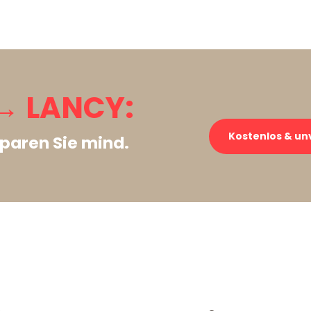
→ LANCY:
Kostenlos & un
paren Sie mind.