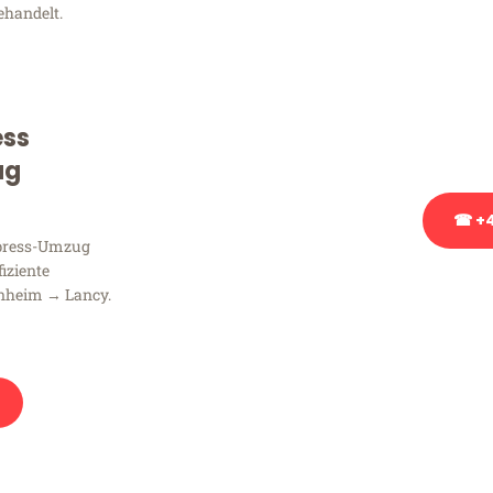
ehandelt.
Sie haben Fragen zu Ihrem
Beratung bezüglich Ihres
Rufen Sie uns gerne an, un
ess
Ihnen kostenlos weiterzuh
ug
☎ +4
xpress-Umzug
fiziente
Stattdessen eine u
nheim → Lancy.