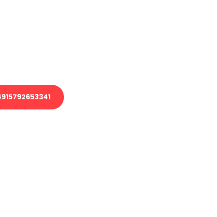
 Transport oder benötigen eine
 Umzug?
ser Team aus Experten freut sich,
elfen!
915792653341
nverbindliche Anfrage senden