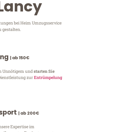
 Lancy
istungen bei Heim Umzugsservice
 gestalten.
ung
| ab 150€
von Unnötigem und
starten Sie
Dienstleistung zur
Entrümpelung
nsport
| ab 200€
nsere Expertise im