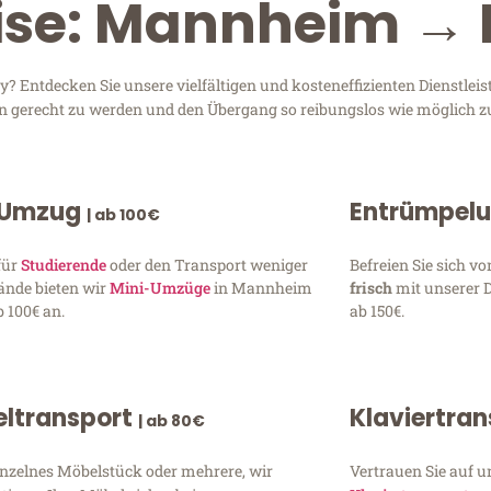
eise: Mannheim →
Entdecken Sie unsere vielfältigen und kosteneffizienten Dienstle
en gerecht zu werden und den Übergang so reibungslos wie möglich zu
 Umzug
Entrümpel
| ab 100€
für
Studierende
oder den Transport weniger
Befreien Sie sich 
ände bieten wir
Mini-Umzüge
in Mannheim
frisch
mit unserer 
 100€ an.
ab 150€.
ltransport
Klaviertra
| ab 80€
inzelnes Möbelstück oder mehrere, wir
Vertrauen Sie auf u