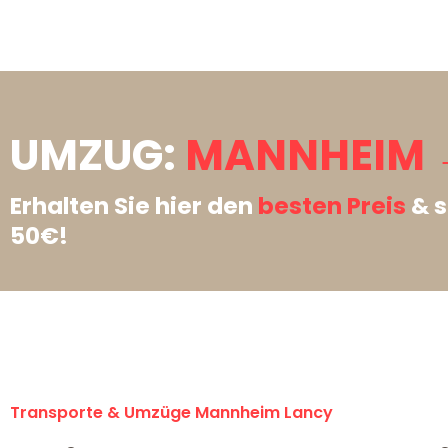
UMZUG:
MANNHEIM 
Erhalten Sie hier den
besten Preis
& s
50€!
Transporte & Umzüge Mannheim Lancy