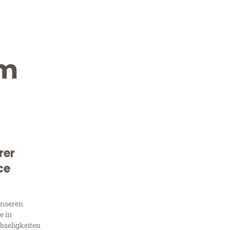
im
rer
Kostenlose Beratung!
ce
Sie 
unseren
Frag
e in
bseligkeiten