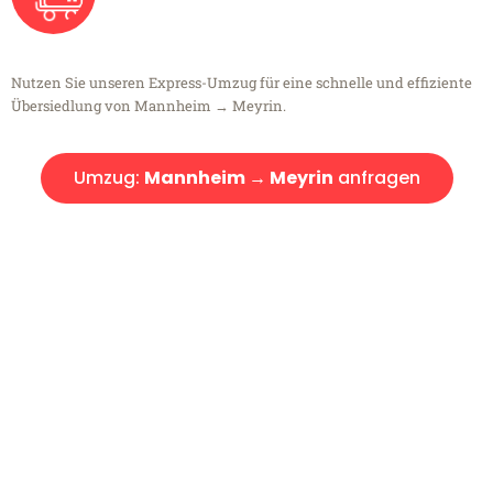
Nutzen Sie unseren Express-Umzug für eine schnelle und effiziente
Übersiedlung von Mannheim → Meyrin.
Umzug:
Mannheim → Meyrin
anfragen
Kostenlose Beratung!
Sie haben Fragen?
Sie haben Fragen zu Ihrem Transport oder benötigen eine Beratung
bezüglich Ihres Umzug?
Rufen Sie uns gerne an, unser Team aus Experten freut sich, Ihnen
kostenlos weiterzuhelfen!