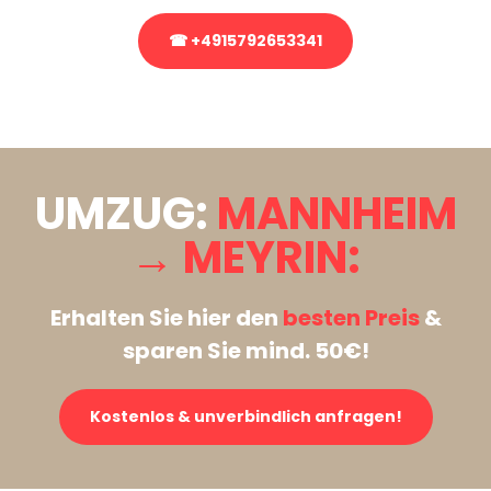
☎ +4915792653341
Stattdessen eine unverbindliche Anfrage senden
UMZUG:
MANNHEIM
→ MEYRIN:
Erhalten Sie hier den
besten Preis
&
sparen Sie mind. 50€!
Kostenlos & unverbindlich anfragen!