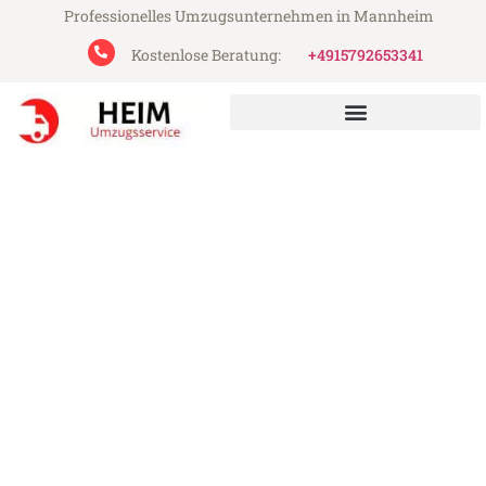
Professionelles Umzugsunternehmen in Mannheim
Kostenlose Beratung:
+4915792653341
Heim Umzugsservice aus Mannheim
Umzug Mannheim Meyrin
Günstiger Umzug Mannheim Meyrin (ab
199€)
Express-Abwicklung in unter 24 Stunden!
Über 15 Jahre Erfahrung mit Umzügen!
Angebot erhalten in unter 30 Minuten!