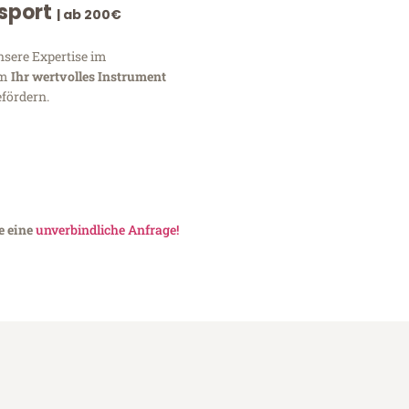
nsport
| ab 200€
nsere Expertise im
um
Ihr wertvolles Instrument
fördern.
e eine
unverbindliche Anfrage!