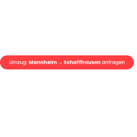
Express-Abwicklung in unter 2
Über 15 Jahre Erfahrung mit 
Angebot erhalten in unter 30 
Umzug:
Mannheim → Schaffhausen
anfragen
Alle Umzugsanfragen sind zu 100% kostenlos & unverbind