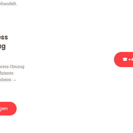
ehandelt.
Sie haben Fragen zu Ihrem
Beratung bezüglich Ihres
Rufen Sie uns gerne an, un
ess
Ihnen kostenlos weiterzuh
ug
☎ +4
xpress-Umzug
fiziente
Stattdessen eine u
nnheim →
gen