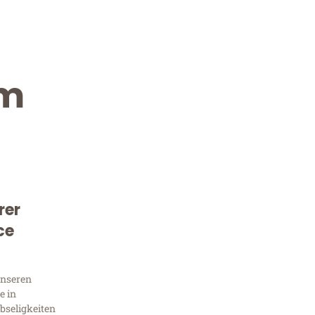
im
rer
Kostenlose Beratung!
ce
Sie 
unseren
Frag
e in
bseligkeiten