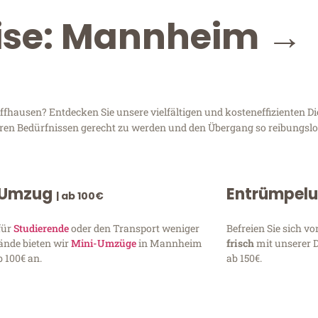
eise: Mannheim →
ausen? Entdecken Sie unsere vielfältigen und kosteneffizienten Di
hren Bedürfnissen gerecht zu werden und den Übergang so reibungslos
 Umzug
Entrümpel
| ab 100€
für
Studierende
oder den Transport weniger
Befreien Sie sich 
ände bieten wir
Mini-Umzüge
in Mannheim
frisch
mit unserer 
 100€ an.
ab 150€.