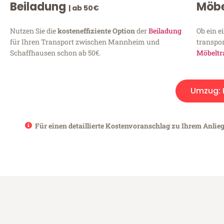
Beiladung
Möbe
| ab 50€
Nutzen Sie die
kosteneffiziente Option
der
Beiladung
Ob ein e
für Ihren Transport zwischen Mannheim und
transpor
Schaffhausen schon ab 50€.
Möbeltr
Umzug:
Für einen detaillierte Kostenvoranschlag zu Ihrem Anlie