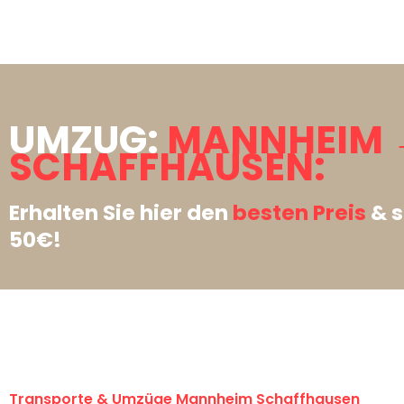
UMZUG:
MANNHEIM 
SCHAFFHAUSEN:
Erhalten Sie hier den
besten Preis
& s
50€!
Transporte & Umzüge Mannheim Schaffhausen