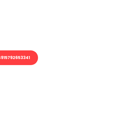
 Transport oder benötigen eine
 Umzug?
ser Team aus Experten freut sich,
elfen!
915792653341
nverbindliche Anfrage senden