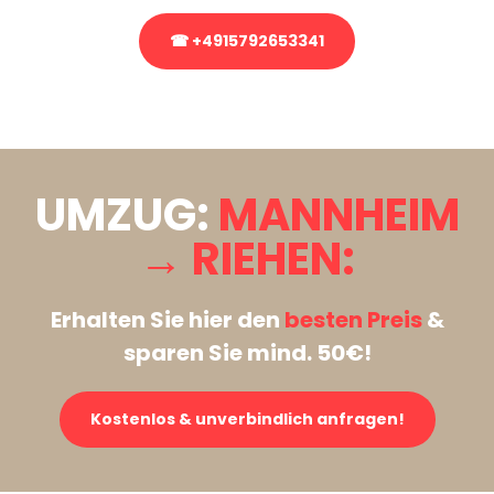
☎ +4915792653341
Stattdessen eine unverbindliche Anfrage senden
UMZUG:
MANNHEIM
→ RIEHEN:
Erhalten Sie hier den
besten Preis
&
sparen Sie mind. 50€!
Kostenlos & unverbindlich anfragen!