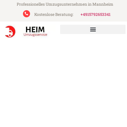
Professionelles Umzugsunternehmen in Mannheim
Kostenlose Beratung:
+4915792653341
Heim Umzugsservice aus Mannheim
Umzug Mannheim Riehen
Günstiger Umzug Mannheim Riehen (ab
199€)
Express-Abwicklung in unter 24 Stunden!
Über 15 Jahre Erfahrung mit Umzügen!
Angebot erhalten in unter 30 Minuten!