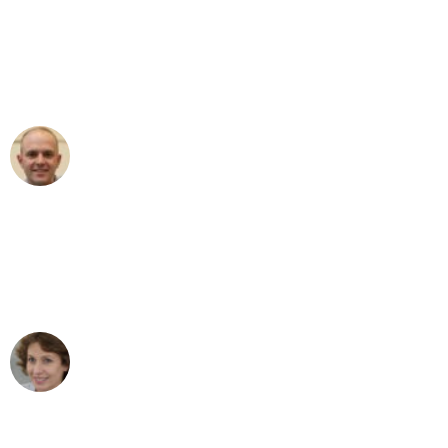
"Erste Klasse! Ein großes Dankeschön
an das gesamte Team von Heim
Umzugsservice für ihren
außergewöhnlichen Service!"
Frederik F.
Umzug in Mannheim
"Besser hätte ich mir den Umzug von
Mannheim nach Wien nicht vorstellen
können - DANKE!"
Maria W
Umzug von Mannheim nach Wien
"Mein Klavier kam in unter 24 Stunden