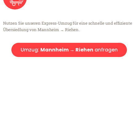
Nutzen Sie unseren Express-Umzug für eine schnelle und effiziente
Übersiedlung von Mannheim → Riehen.
Umzug:
Mannheim → Riehen
anfragen
Kostenlose Beratung!
Sie haben Fragen?
Sie haben Fragen zu Ihrem Transport oder benötigen eine Beratung
bezüglich Ihres Umzug?
Rufen Sie uns gerne an, unser Team aus Experten freut sich, Ihnen
kostenlos weiterzuhelfen!