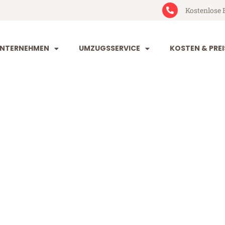
Kostenlose 
NTERNEHMEN
UMZUGSSERVICE
KOSTEN & PREI
im Kriens
iens (ab 199€)