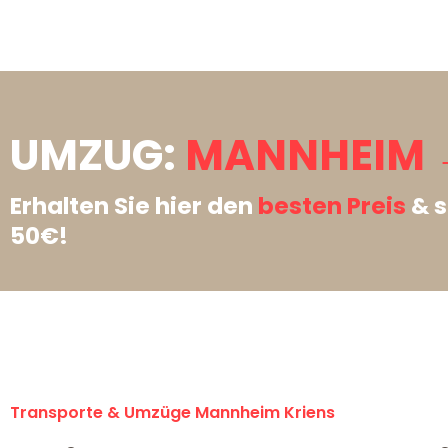
UMZUG:
MANNHEIM →
Erhalten Sie hier den
besten Preis
& s
50€!
Transporte & Umzüge Mannheim Kriens