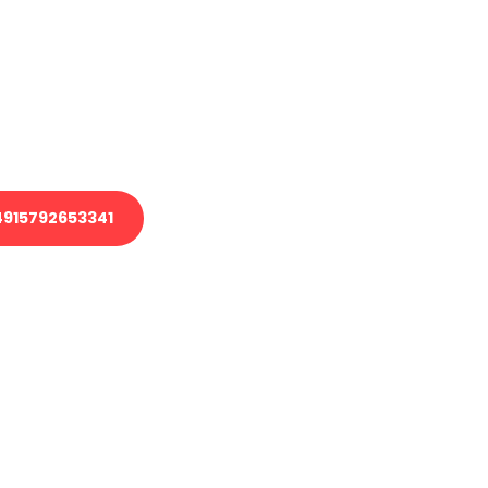
 Transport oder benötigen eine
 Umzug?
ser Team aus Experten freut sich,
elfen!
915792653341
nverbindliche Anfrage senden