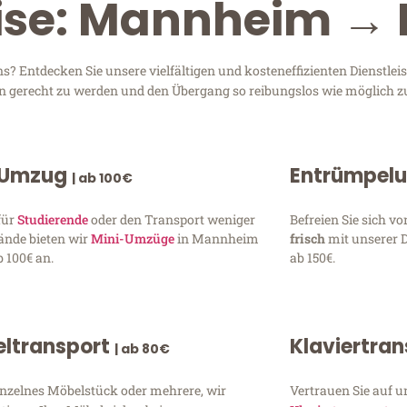
ise: Mannheim → 
 Entdecken Sie unsere vielfältigen und kosteneffizienten Dienstle
en gerecht zu werden und den Übergang so reibungslos wie möglich zu
 Umzug
Entrümpel
| ab 100€
für
Studierende
oder den Transport weniger
Befreien Sie sich 
ände bieten wir
Mini-Umzüge
in Mannheim
frisch
mit unserer 
 100€ an.
ab 150€.
ltransport
Klaviertra
| ab 80€
inzelnes Möbelstück oder mehrere, wir
Vertrauen Sie auf u