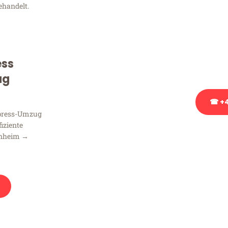
ehandelt.
Sie haben Fragen zu Ihrem
Beratung bezüglich Ihres
Rufen Sie uns gerne an, un
ess
Ihnen kostenlos weiterzuh
ug
☎ +4
xpress-Umzug
fiziente
Stattdessen eine u
nnheim →