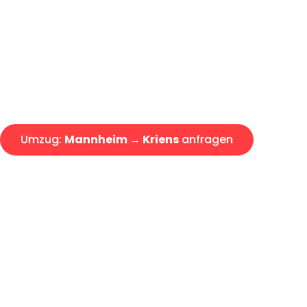
Express-Abwicklung in unter 2
Über 15 Jahre Erfahrung mit 
Angebot erhalten in unter 30 
Umzug:
Mannheim → Kriens
anfragen
Alle Umzugsanfragen sind zu 100% kostenlos & unverbind