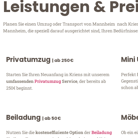
Leistungen & Pre
Planen Sie einen Umzug oder Transport von Mannheim nach Kriens?
Mannheim, die speziell darauf ausgerichtet sind, Ihren Bedürfniss
Privatumzug
Mini
| ab 250€
Starten Sie Ihren Neuanfang in Kriens mit unserem
Perfekt 
Gegenst
umfassenden
Privatumzug
Service
, der bereits ab
schon ab
250€ beginnt.
Beiladung
Möbe
| ab 50€
Nutzen Sie die
kosteneffiziente Option
der
Beiladung
Ob ein e