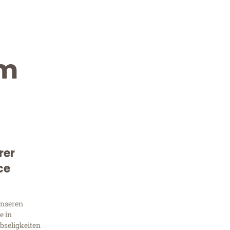
im
rer
Kostenlose Beratung!
ce
Sie 
unseren
Frag
e in
bseligkeiten