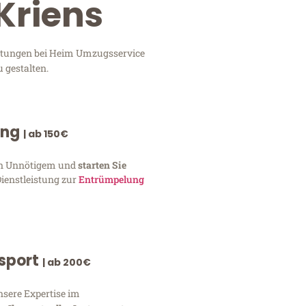
Kriens
istungen bei Heim Umzugsservice
 gestalten.
ung
| ab 150€
von Unnötigem und
starten Sie
Dienstleistung zur
Entrümpelung
nsport
| ab 200€
nsere Expertise im