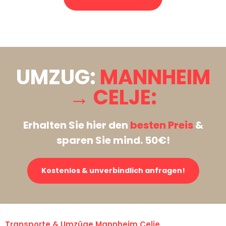
Stattdessen eine unverbindliche Anfrage senden
UMZUG:
MANNHEIM
→ CELJE:
Erhalten Sie hier den
besten Preis
&
sparen Sie mind. 50€!
Kostenlos & unverbindlich anfragen!
Transporte & Umzüge Mannheim Celje