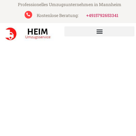
Professionelles Umzugsunternehmen in Mannheim
Kostenlose Beratung:
+4915792653341
Heim Umzugsservice aus Mannheim
Umzug Mannheim Celje
Günstiger Umzug Mannheim Celje (ab
199€)
Express-Abwicklung in unter 24 Stunden!
Über 15 Jahre Erfahrung mit Umzügen!
Angebot erhalten in unter 30 Minuten!