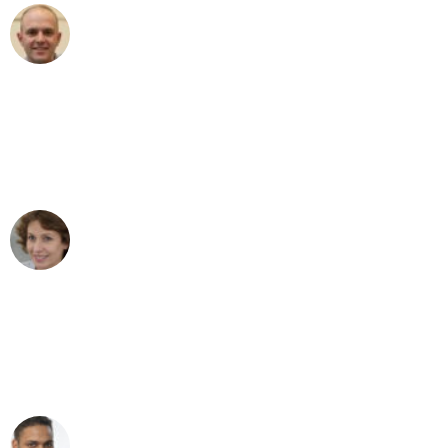
Frederik F.
Umzug in Mannheim
"Besser hätte ich mir den Umzug von
Mannheim nach Wien nicht vorstellen
können - DANKE!"
Maria W
Umzug von Mannheim nach Wien
"Mein Klavier kam in unter 24 Stunden
ohne einen Kratzer an - ein
erstklassiger Service!"
Ümit Y.