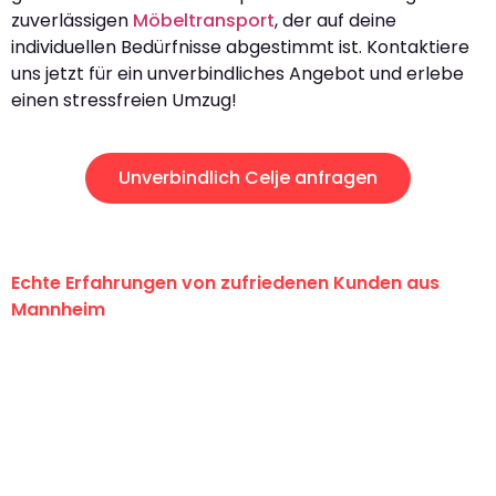
zuverlässigen
Möbeltransport
, der auf deine
individuellen Bedürfnisse abgestimmt ist. Kontaktiere
uns jetzt für ein unverbindliches Angebot und erlebe
einen stressfreien Umzug!
Unverbindlich Celje anfragen
Echte Erfahrungen von zufriedenen Kunden aus
Mannheim
"Erste Klasse! Ein großes Dankeschön
an das gesamte Team von Heim
Umzugsservice für ihren
außergewöhnlichen Service!"