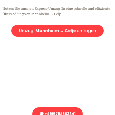
Nutzen Sie unseren Express-Umzug für eine schnelle und effiziente
Übersiedlung von Mannheim → Celje.
Umzug:
Mannheim → Celje
anfragen
Kostenlose Beratung!
Sie haben Fragen?
Sie haben Fragen zu Ihrem Transport oder benötigen eine Beratung
bezüglich Ihres Umzug?
Rufen Sie uns gerne an, unser Team aus Experten freut sich, Ihnen
kostenlos weiterzuhelfen!
☎ +4915792653341