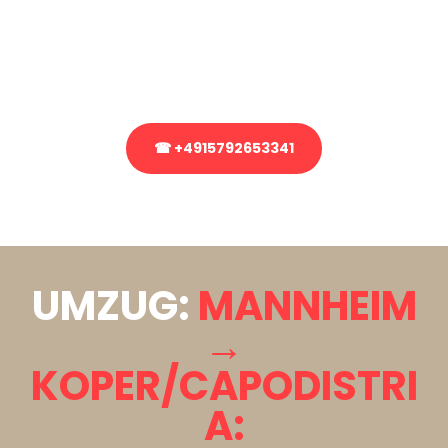
Sie haben Fragen zu Ihrem Transport oder benötigen eine Beratung
bezüglich Ihres Umzug?
Rufen Sie uns gerne an, unser Team aus Experten freut sich, Ihnen
kostenlos weiterzuhelfen!
☎ +4915792653341
Stattdessen eine unverbindliche Anfrage senden
UMZUG:
MANNHEIM
→
KOPER/CAPODISTRI
A: