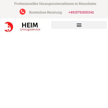
Professionelles Umzugsunternehmen in Mannheim
Kostenlose Beratung:
+4915792653341
Heim Umzugsservice aus Mannheim
Umzug Mannheim
Koper/Capodistria
Günstiger Umzug Mannheim
Koper/Capodistria (ab 199€)
Express-Abwicklung in unter 24 Stunden!
Über 15 Jahre Erfahrung mit Umzügen!