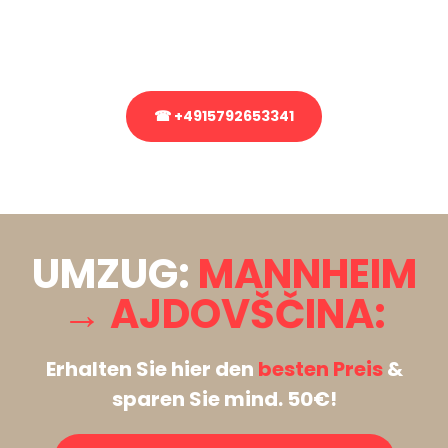
Rufen Sie uns gerne an, unser Team aus Experten freut sich, Ihnen
kostenlos weiterzuhelfen!
☎ +4915792653341
Stattdessen eine unverbindliche Anfrage senden
UMZUG:
MANNHEIM
→ AJDOVŠČINA:
Erhalten Sie hier den
besten Preis
&
sparen Sie mind. 50€!