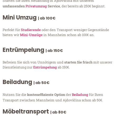
Starten Sie Ihren Neuanfang in Ajdovščina mit unserem
umfassenden
Privatumzug
Service
, der bereits ab 250€ beginnt.
Mini Umzug
| ab 100€
Perfekt für
Studierende
oder den Transport weniger Gegenstände
bieten wir
Mini-Umzüge
in Mannheim schon ab 100€ an.
Entrümpelung
| ab 150€
Befreien Sie sich von Unnötigem und
starten Sie frisch
mit unserer
Dienstleistung zur
Entrümpelung
ab 150€.
Beiladung
| ab 50€
Nutzen Sie die
kosteneffiziente Option
der
Beiladung
für Ihren
Transport zwischen Mannheim und Ajdovščina schon ab 50€.
Möbeltransport
| ab 80€