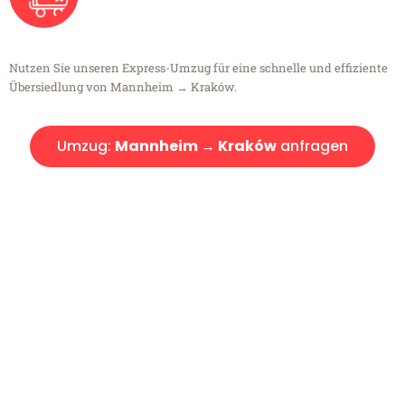
Nutzen Sie unseren Express-Umzug für eine schnelle und effiziente
Übersiedlung von Mannheim → Kraków.
Umzug:
Mannheim → Kraków
anfragen
Kostenlose Beratung!
Sie haben Fragen?
Sie haben Fragen zu Ihrem Transport oder benötigen eine Beratung
bezüglich Ihres Umzug?
Rufen Sie uns gerne an, unser Team aus Experten freut sich, Ihnen
kostenlos weiterzuhelfen!