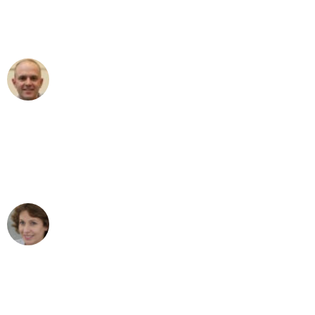
Umzugsservice für ihren
außergewöhnlichen Service!"
Frederik F.
Umzug in Mannheim
"Besser hätte ich mir den Umzug von
Mannheim nach Wien nicht vorstellen
können - DANKE!"
Maria W
Umzug von Mannheim nach Wien
"Mein Klavier kam in unter 24 Stunden
ohne einen Kratzer an - ein