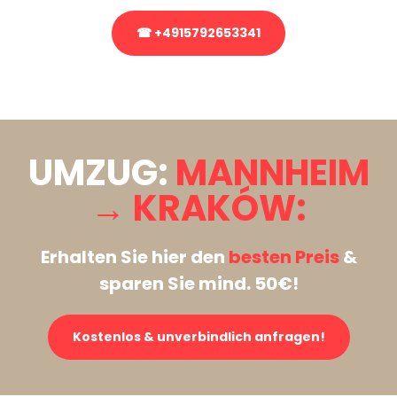
☎ +4915792653341
Stattdessen eine unverbindliche Anfrage senden
UMZUG:
MANNHEIM
→ KRAKÓW:
Erhalten Sie hier den
besten Preis
&
sparen Sie mind. 50€!
Kostenlos & unverbindlich anfragen!