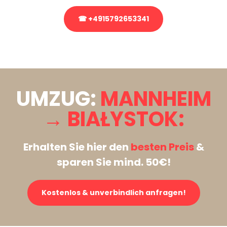
☎ +4915792653341
Stattdessen eine unverbindliche Anfrage senden
UMZUG:
MANNHEIM
→ BIAŁYSTOK:
Erhalten Sie hier den
besten Preis
&
sparen Sie mind. 50€!
Kostenlos & unverbindlich anfragen!