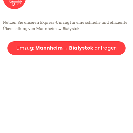
Nutzen Sie unseren Express-Umzug für eine schnelle und effiziente
Übersiedlung von Mannheim → Białystok.
Umzug:
Mannheim → Białystok
anfragen
Kostenlose Beratung!
Sie haben Fragen?
Sie haben Fragen zu Ihrem Transport oder benötigen eine Beratung
bezüglich Ihres Umzug?
Rufen Sie uns gerne an, unser Team aus Experten freut sich, Ihnen
kostenlos weiterzuhelfen!