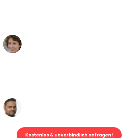
"Besser hätte ich mir den Umzug von
Mannheim nach Wien nicht vorstellen
können - DANKE!"
Maria W
Umzug von Mannheim nach Wien
"Mein Klavier kam in unter 24 Stunden
ohne einen Kratzer an - ein
erstklassiger Service!"
Ümit Y.
Klaviertransport in Mannheim
Kostenlos & unverbindlich anfragen!