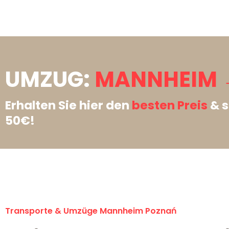
UMZUG:
MANNHEIM 
Erhalten Sie hier den
besten Preis
& s
50€!
Transporte & Umzüge Mannheim Poznań