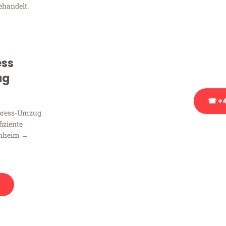
ehandelt.
Sie haben Fragen zu Ihrem
Beratung bezüglich Ihres
Rufen Sie uns gerne an, un
ess
Ihnen kostenlos weiterzuh
ug
☎ +4
xpress-Umzug
fiziente
Stattdessen eine u
nnheim →