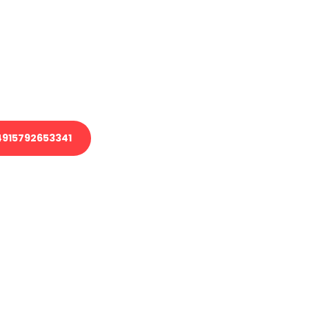
 Transport oder benötigen eine
 Umzug?
ser Team aus Experten freut sich,
elfen!
915792653341
nverbindliche Anfrage senden