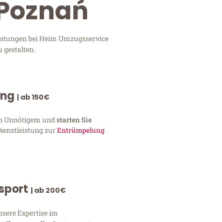
 Poznań
eistungen bei Heim Umzugsservice
 gestalten.
ung
| ab 150€
von Unnötigem und
starten Sie
Dienstleistung zur
Entrümpelung
nsport
| ab 200€
nsere Expertise im