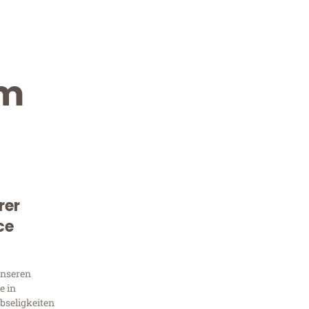
im
rer
Kostenlose Beratung!
ce
Sie 
unseren
Frag
e in
bseligkeiten