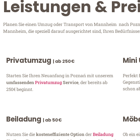
Leistungen & Pr
Planen Sie einen Umzug oder Transport von Mannheim nach Poznań?
Mannheim, die speziell darauf ausgerichtet sind, Ihren Bedürfniss
Privatumzug
Mini
| ab 250€
Starten Sie Ihren Neuanfang in Poznań mit unserem
Perfekt 
Gegenst
umfassenden
Privatumzug
Service
, der bereits ab
schon ab
250€ beginnt.
Beiladung
Möbe
| ab 50€
Nutzen Sie die
kosteneffiziente Option
der
Beiladung
Ob ein e