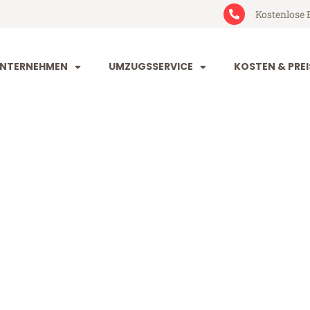
Kostenlose 
NTERNEHMEN
UMZUGSSERVICE
KOSTEN & PREI
eim Poznań
oznań (ab 199€)