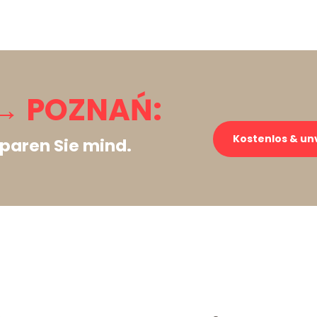
→ POZNAŃ:
Kostenlos & un
paren Sie mind.