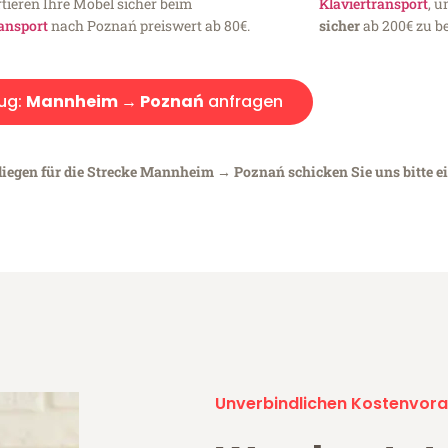
tieren Ihre Möbel sicher beim
Klaviertransport
, 
ansport
nach Poznań preiswert ab 80€.
sicher
ab 200€ zu be
ug:
Mannheim → Poznań
anfragen
liegen für die Strecke Mannheim → Poznań schicken Sie uns bitte e
Unverbindlichen Kostenvora