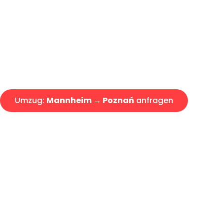
Express-Abwicklung in unter 2
Über 15 Jahre Erfahrung mit 
Angebot erhalten in unter 30 
Umzug:
Mannheim → Poznań
anfragen
Alle Umzugsanfragen sind zu 100% kostenlos & unverbind