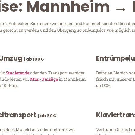
eise: Mannheim →
 Entdecken Sie unsere vielfältigen und kosteneffizienten Dienstl
en gerecht zu werden und den Übergang so reibungslos wie möglich zu
 Umzug
Entrümpel
| ab 100€
für
Studierende
oder den Transport weniger
Befreien Sie sich 
ände bieten wir
Mini-Umzüge
in Mannheim
frisch
mit unserer 
 100€ an.
ab 150€.
ltransport
Klaviertra
| ab 80€
inzelnes Möbelstück oder mehrere, wir
Vertrauen Sie auf u