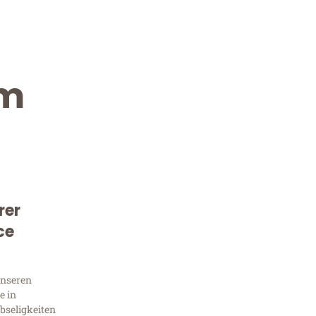
im
rer
Kostenlose Beratung!
ce
Sie 
unseren
Frag
e in
bseligkeiten