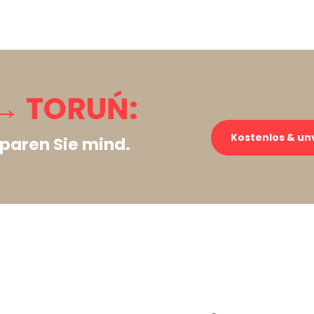
→ TORUŃ:
Kostenlos & un
paren Sie mind.