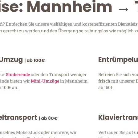
eise: Mannheim →
Entdecken Sie unsere vielfältigen und kosteneffizienten Dienstle
en gerecht zu werden und den Übergang so reibungslos wie möglich zu
 Umzug
Entrümpel
| ab 100€
für
Studierende
oder den Transport weniger
Befreien Sie sich 
ände bieten wir
Mini-Umzüge
in Mannheim
frisch
mit unserer 
 100€ an.
ab 150€.
ltransport
Klaviertra
| ab 80€
inzelnes Möbelstück oder mehrere, wir
Vertrauen Sie auf u