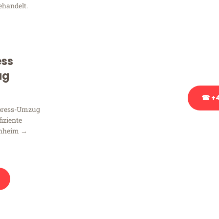
ehandelt.
Sie haben Fragen zu Ihrem
Beratung bezüglich Ihres
Rufen Sie uns gerne an, un
ess
Ihnen kostenlos weiterzuh
ug
☎ +4
xpress-Umzug
fiziente
Stattdessen eine u
nnheim →