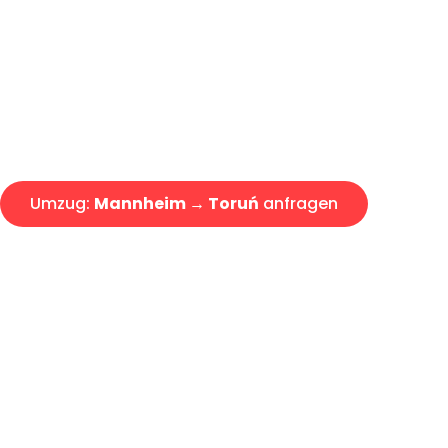
Express-Abwicklung in unter 2
Über 15 Jahre Erfahrung mit 
Angebot erhalten in unter 30 
Umzug:
Mannheim → Toruń
anfragen
Alle Umzugsanfragen sind zu 100% kostenlos & unverbind