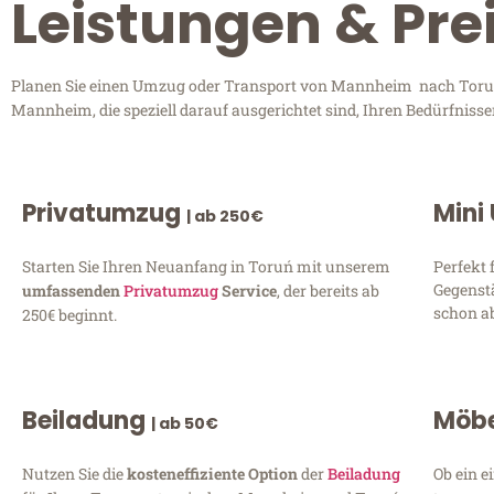
Leistungen & Pr
Planen Sie einen Umzug oder Transport von Mannheim nach Toruń? 
Mannheim, die speziell darauf ausgerichtet sind, Ihren Bedürfniss
Privatumzug
Mini
| ab 250€
Starten Sie Ihren Neuanfang in Toruń mit unserem
Perfekt 
Gegenst
umfassenden
Privatumzug
Service
, der bereits ab
schon ab
250€ beginnt.
Beiladung
Möbe
| ab 50€
Nutzen Sie die
kosteneffiziente Option
der
Beiladung
Ob ein e