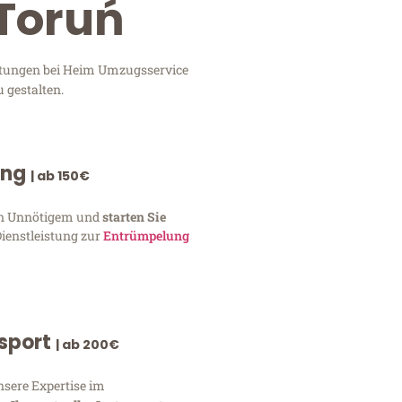
 Toruń
istungen bei Heim Umzugsservice
 gestalten.
ung
| ab 150€
von Unnötigem und
starten Sie
Dienstleistung zur
Entrümpelung
nsport
| ab 200€
nsere Expertise im