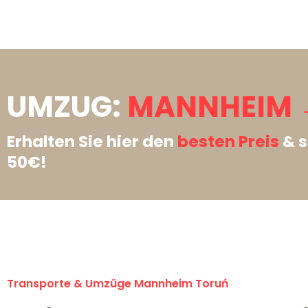
UMZUG:
MANNHEIM 
Erhalten Sie hier den
besten Preis
& s
50€!
Transporte & Umzüge Mannheim Toruń