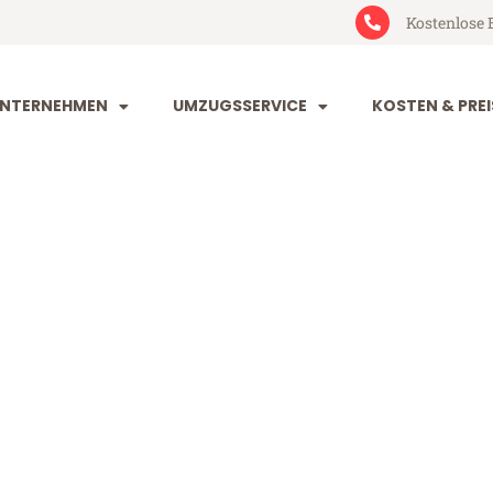
Kostenlose 
NTERNEHMEN
UMZUGSSERVICE
KOSTEN & PREI
eim Toruń
ruń (ab 199€)