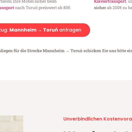
tieren Ihre Möbel sicher beim
Klaviertransport
, 
ansport
nach Toruń preiswert ab 80€.
sicher
ab 200€ zu be
ug:
Mannheim → Toruń
anfragen
nliegen für die Strecke Mannheim → Toruń schicken Sie uns bitte e
Unverbindlichen Kostenvora