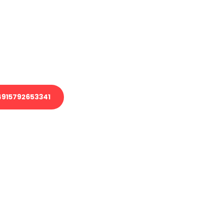
 Transport oder benötigen eine
 Umzug?
ser Team aus Experten freut sich,
elfen!
915792653341
nverbindliche Anfrage senden