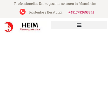
Professionelles Umzugsunternehmen in Mannheim
Kostenlose Beratung:
+4915792653341
Heim Umzugsservice aus Mannheim
Umzug Mannheim Tampere
Günstiger Umzug Mannheim Tampere (ab
199€)
Express-Abwicklung in unter 24 Stunden!
Über 15 Jahre Erfahrung mit Umzügen!
Angebot erhalten in unter 30 Minuten!