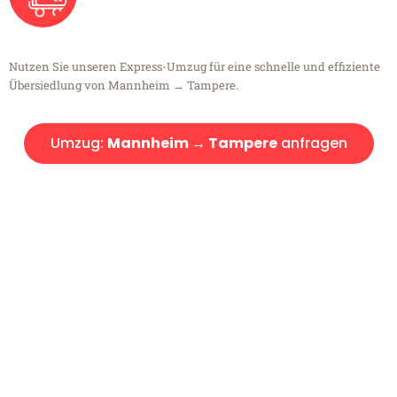
Nutzen Sie unseren Express-Umzug für eine schnelle und effiziente
Übersiedlung von Mannheim → Tampere.
Umzug:
Mannheim → Tampere
anfragen
Kostenlose Beratung!
Sie haben Fragen?
Sie haben Fragen zu Ihrem Transport oder benötigen eine Beratung
bezüglich Ihres Umzug?
Rufen Sie uns gerne an, unser Team aus Experten freut sich, Ihnen
kostenlos weiterzuhelfen!