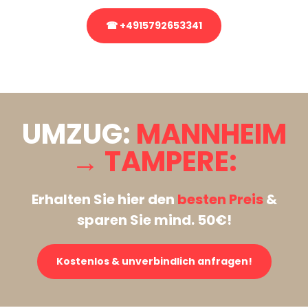
☎ +4915792653341
Stattdessen eine unverbindliche Anfrage senden
UMZUG:
MANNHEIM
→ TAMPERE:
Erhalten Sie hier den
besten Preis
&
sparen Sie mind. 50€!
Kostenlos & unverbindlich anfragen!