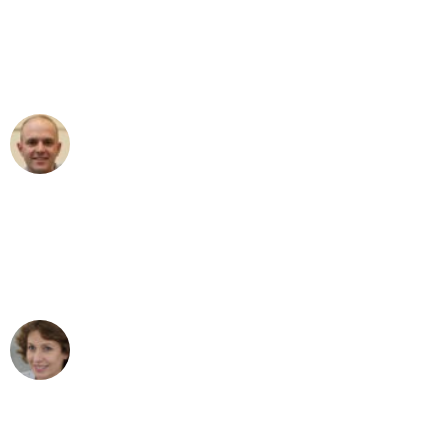
an das gesamte Team von Heim
Umzugsservice für ihren
außergewöhnlichen Service!"
Frederik F.
Umzug in Mannheim
"Besser hätte ich mir den Umzug von
Mannheim nach Wien nicht vorstellen
können - DANKE!"
Maria W
Umzug von Mannheim nach Wien
"Mein Klavier kam in unter 24 Stunden