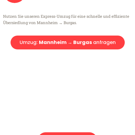
Nutzen Sie unseren Express-Umzug für eine schnelle und effiziente
Übersiedlung von Mannheim → Burgas.
Umzug:
Mannheim → Burgas
anfragen
Kostenlose Beratung!
Sie haben Fragen?
Sie haben Fragen zu Ihrem Transport oder benötigen eine Beratung
bezüglich Ihres Umzug?
Rufen Sie uns gerne an, unser Team aus Experten freut sich, Ihnen
kostenlos weiterzuhelfen!