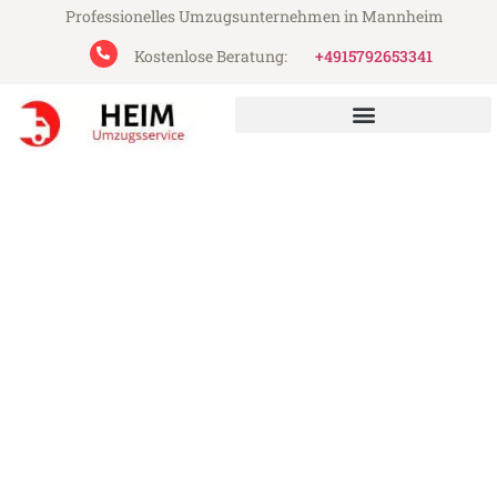
Professionelles Umzugsunternehmen in Mannheim
Kostenlose Beratung:
+4915792653341
Heim Umzugsservice aus Mannheim
Umzug Mannheim Burgas
Günstiger Umzug Mannheim Burgas (ab
199€)
Express-Abwicklung in unter 24 Stunden!
Über 15 Jahre Erfahrung mit Umzügen!
Angebot erhalten in unter 30 Minuten!