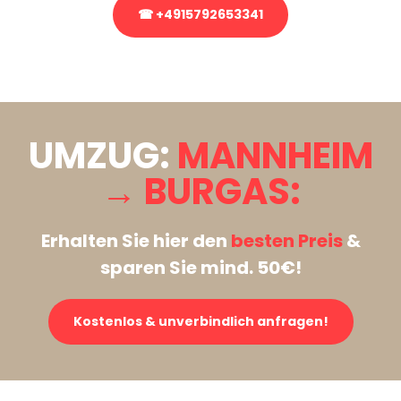
☎ +4915792653341
Stattdessen eine unverbindliche Anfrage senden
UMZUG:
MANNHEIM
→ BURGAS:
Erhalten Sie hier den
besten Preis
&
sparen Sie mind. 50€!
Kostenlos & unverbindlich anfragen!