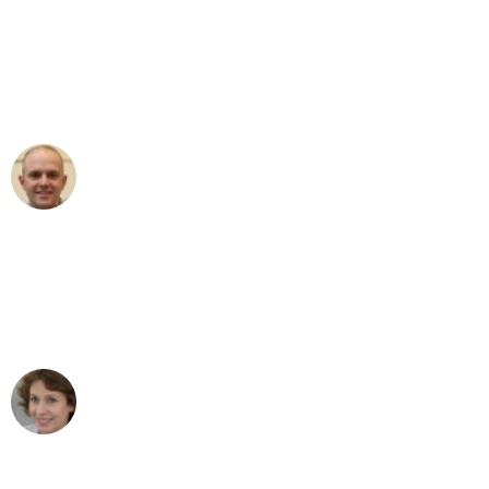
"Erste Klasse! Ein großes Dankeschön
an das gesamte Team von Heim
Umzugsservice für ihren
außergewöhnlichen Service!"
Frederik F.
Umzug in Mannheim
"Besser hätte ich mir den Umzug von
Mannheim nach Wien nicht vorstellen
können - DANKE!"
Maria W
Umzug von Mannheim nach Wien