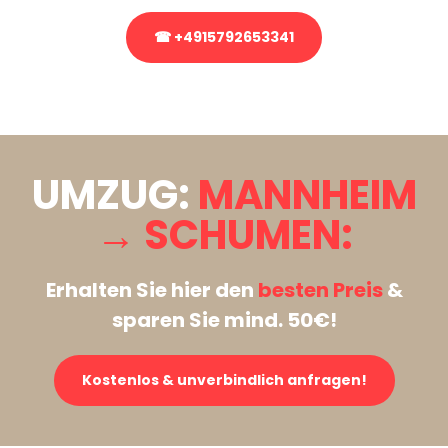
☎ +4915792653341
Stattdessen eine unverbindliche Anfrage senden
UMZUG:
MANNHEIM
→ SCHUMEN:
Erhalten Sie hier den
besten Preis
&
sparen Sie mind. 50€!
Kostenlos & unverbindlich anfragen!