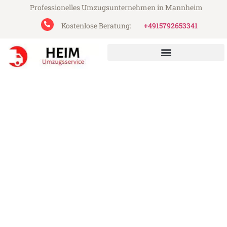
Professionelles Umzugsunternehmen in Mannheim
Kostenlose Beratung:
+4915792653341
Heim Umzugsservice aus Mannheim
Umzug Mannheim Schumen
Günstiger Umzug Mannheim Schumen (ab
199€)
Express-Abwicklung in unter 24 Stunden!
Über 15 Jahre Erfahrung mit Umzügen!
Angebot erhalten in unter 30 Minuten!