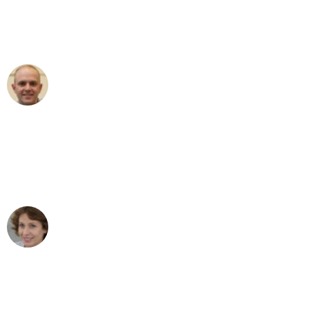
Umzugsservice für ihren
außergewöhnlichen Service!"
Frederik F.
Umzug in Mannheim
"Besser hätte ich mir den Umzug von
Mannheim nach Wien nicht vorstellen
können - DANKE!"
Maria W
Umzug von Mannheim nach Wien
"Mein Klavier kam in unter 24 Stunden
ohne einen Kratzer an - ein