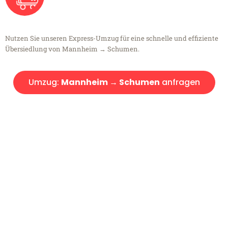
Nutzen Sie unseren Express-Umzug für eine schnelle und effiziente
Übersiedlung von Mannheim → Schumen.
Umzug:
Mannheim → Schumen
anfragen
Kostenlose Beratung!
Sie haben Fragen?
Sie haben Fragen zu Ihrem Transport oder benötigen eine Beratung
bezüglich Ihres Umzug?
Rufen Sie uns gerne an, unser Team aus Experten freut sich, Ihnen
kostenlos weiterzuhelfen!