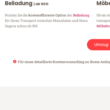
Beiladung
Möbe
| ab 50€
Nutzen Sie die
kosteneffiziente Option
der
Beiladung
Ob ein e
für Ihren Transport zwischen Mannheim und Stara
transpor
Sagora schon ab 50€.
Möbeltr
Umzug:
Für einen detaillierte Kostenvoranschlag zu Ihrem Anli