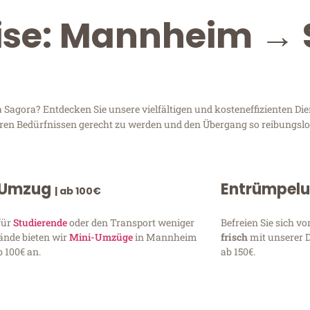
eise: Mannheim → 
agora? Entdecken Sie unsere vielfältigen und kosteneffizienten Die
hren Bedürfnissen gerecht zu werden und den Übergang so reibungslos
 Umzug
Entrümpel
| ab 100€
für
Studierende
oder den Transport weniger
Befreien Sie sich 
ände bieten wir
Mini-Umzüge
in Mannheim
frisch
mit unserer 
 100€ an.
ab 150€.