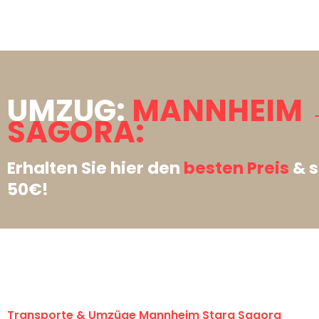
UMZUG:
MANNHEIM 
SAGORA:
Erhalten Sie hier den
besten Preis
& s
50€!
Transporte & Umzüge Mannheim Stara Sagora