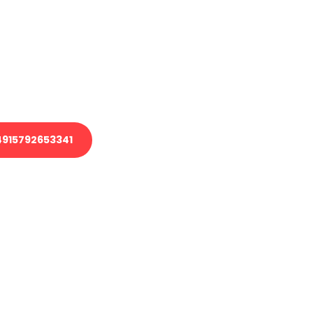
 Transport oder benötigen eine
 Umzug?
ser Team aus Experten freut sich,
elfen!
915792653341
nverbindliche Anfrage senden