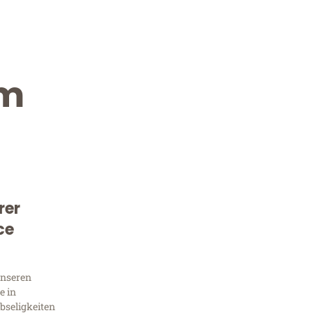
im
rer
Kostenlose Beratung!
ce
Sie 
unseren
Frag
e in
bseligkeiten