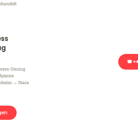
ehandelt.
Sie haben Fragen zu Ihrem
Beratung bezüglich Ihres
Rufen Sie uns gerne an, un
ess
Ihnen kostenlos weiterzuh
ug
☎ +4
xpress-Umzug
fiziente
Stattdessen eine u
nheim → Stara
gen