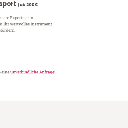
nsport
| ab 200€
nsere Expertise im
um
Ihr wertvolles Instrument
fördern.
e eine
unverbindliche Anfrage!