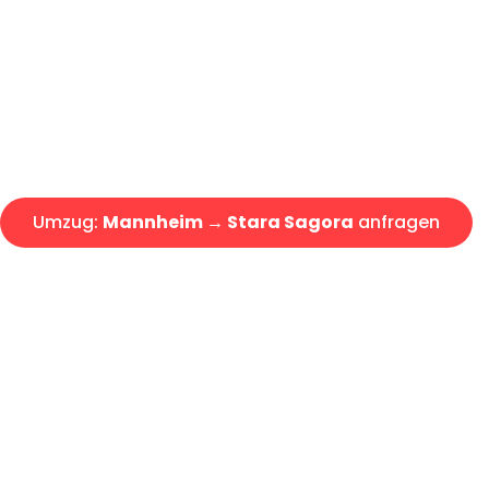
Express-Abwicklung in unter 2
Über 15 Jahre Erfahrung mit 
Angebot erhalten in unter 30 
Umzug:
Mannheim → Stara Sagora
anfragen
Alle Umzugsanfragen sind zu 100% kostenlos & unverbind