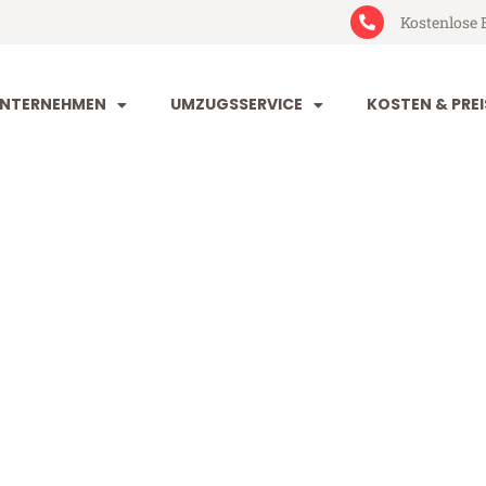
Kostenlose 
NTERNEHMEN
UMZUGSSERVICE
KOSTEN & PREI
im Stara Sag
ara Sagora (ab 199€)