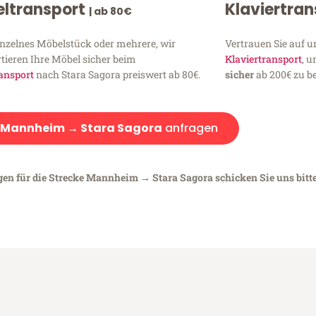
ltransport
Klaviertra
| ab 80€
inzelnes Möbelstück oder mehrere, wir
Vertrauen Sie auf u
tieren Ihre Möbel sicher beim
Klaviertransport
, 
ansport
nach Stara Sagora preiswert ab 80€.
sicher
ab 200€ zu be
Mannheim → Stara Sagora
anfragen
egen für die Strecke Mannheim → Stara Sagora schicken Sie uns bitt