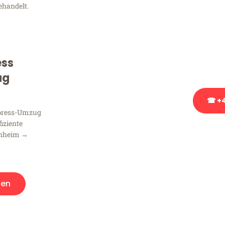
ehandelt.
Sie haben Fragen zu Ihrem
Beratung bezüglich Ihres
Rufen Sie uns gerne an, un
ess
Ihnen kostenlos weiterzuh
ug
☎ +4
xpress-Umzug
fiziente
Stattdessen eine u
nnheim →
gen