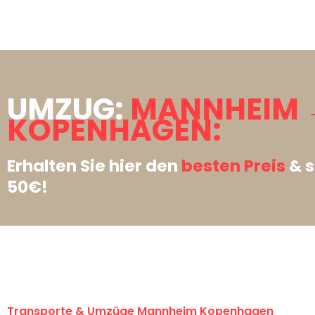
UMZUG:
MANNHEIM 
KOPENHAGEN:
Erhalten Sie hier den
besten Preis
& s
50€!
Transporte & Umzüge Mannheim Kopenhagen