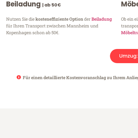
Beiladung
Möbe
| ab 50€
Nutzen Sie die
kosteneffiziente Option
der
Beiladung
Ob ein e
für Ihren Transport zwischen Mannheim und
transpor
Kopenhagen schon ab 50€.
Möbeltr
Umzug
Für einen detaillierte Kostenvoranschlag zu Ihrem Anli