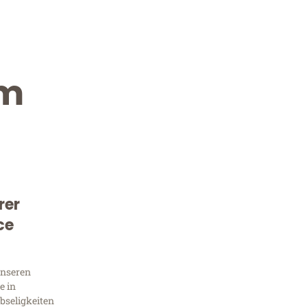
im
rer
Kostenlose Beratung!
ce
Sie 
unseren
Frag
e in
bseligkeiten