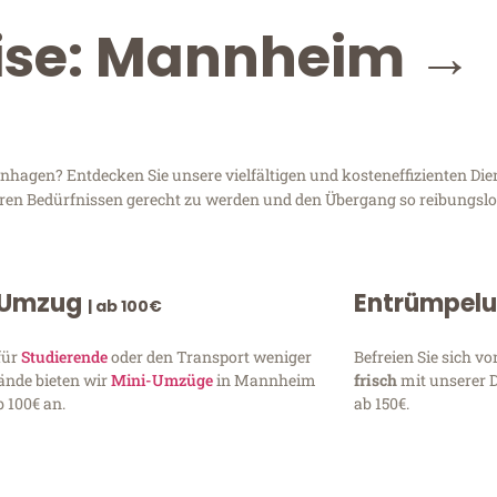
eise: Mannheim →
gen? Entdecken Sie unsere vielfältigen und kosteneffizienten Die
hren Bedürfnissen gerecht zu werden und den Übergang so reibungslos
 Umzug
Entrümpel
| ab 100€
für
Studierende
oder den Transport weniger
Befreien Sie sich 
ände bieten wir
Mini-Umzüge
in Mannheim
frisch
mit unserer 
 100€ an.
ab 150€.