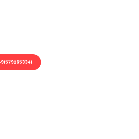
 Transport oder benötigen eine
 Umzug?
ser Team aus Experten freut sich,
elfen!
915792653341
nverbindliche Anfrage senden