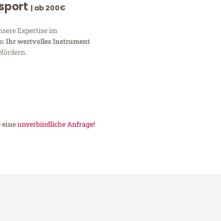
nsport
| ab 200€
nsere Expertise im
um
Ihr wertvolles Instrument
fördern.
e eine
unverbindliche Anfrage!