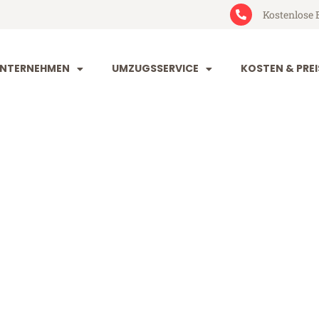
Kostenlose 
NTERNEHMEN
UMZUGSSERVICE
KOSTEN & PREI
eim Kopenha
openhagen (ab 199€)