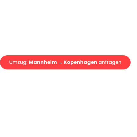
Express-Abwicklung in unter 2
Über 15 Jahre Erfahrung mit 
Angebot erhalten in unter 30 
Umzug:
Mannheim → Kopenhagen
anfragen
Alle Umzugsanfragen sind zu 100% kostenlos & unverbind