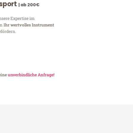
nsport
| ab 200€
nsere Expertise im
um
Ihr wertvolles Instrument
fördern.
eine
unverbindliche Anfrage!