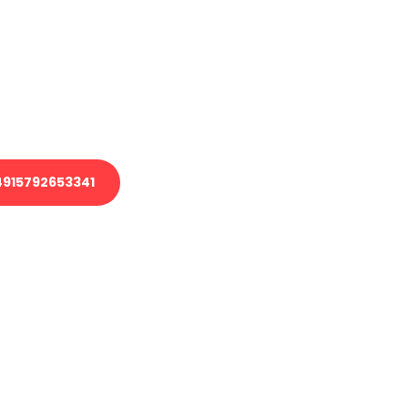
 Transport oder benötigen eine
 Umzug?
ser Team aus Experten freut sich,
elfen!
915792653341
nverbindliche Anfrage senden