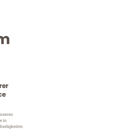
im
rer
Kostenlose Beratung!
ce
Sie 
unseren
Frag
e in
bseligkeiten