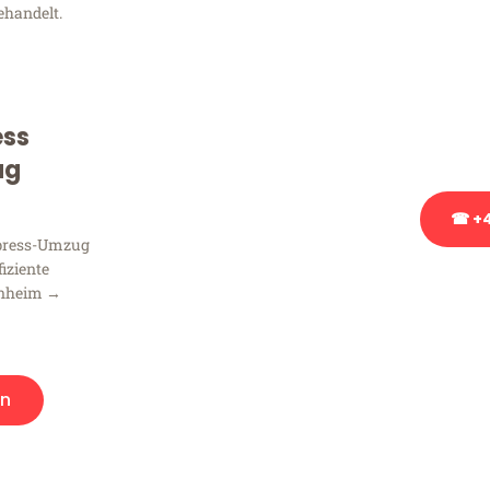
ehandelt.
Sie haben Fragen zu Ihrem
Beratung bezüglich Ihres
Rufen Sie uns gerne an, un
ess
Ihnen kostenlos weiterzuh
ug
☎ +4
xpress-Umzug
fiziente
Stattdessen eine u
nnheim →
en