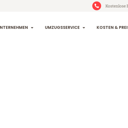
Kostenlose 
NTERNEHMEN
UMZUGSSERVICE
KOSTEN & PREI
im Göttingen
ttingen (ab 199€)