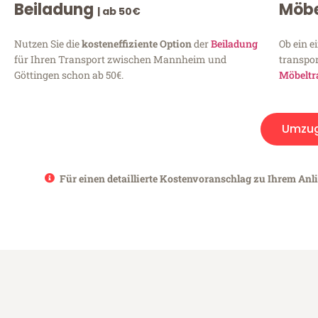
Beiladung
Möbe
| ab 50€
Nutzen Sie die
kosteneffiziente Option
der
Beiladung
Ob ein e
für Ihren Transport zwischen Mannheim und
transpor
Göttingen schon ab 50€.
Möbeltr
Umzu
Für einen detaillierte Kostenvoranschlag zu Ihrem Anl