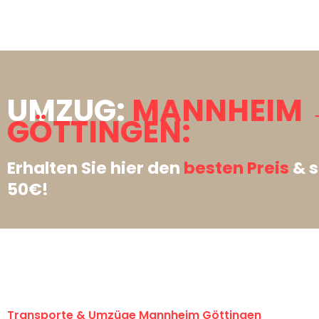
UMZUG:
MANNHEIM 
GÖTTINGEN:
Erhalten Sie hier den
besten Preis
& s
50€!
Transporte & Umzüge Mannheim Göttingen