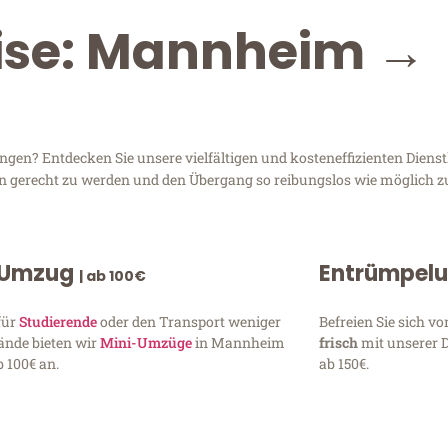
eise: Mannheim →
en? Entdecken Sie unsere vielfältigen und kosteneffizienten Diens
en gerecht zu werden und den Übergang so reibungslos wie möglich zu
 Umzug
Entrümpel
| ab 100€
für
Studierende
oder den Transport weniger
Befreien Sie sich 
ände bieten wir
Mini-Umzüge
in Mannheim
frisch
mit unserer 
 100€ an.
ab 150€.