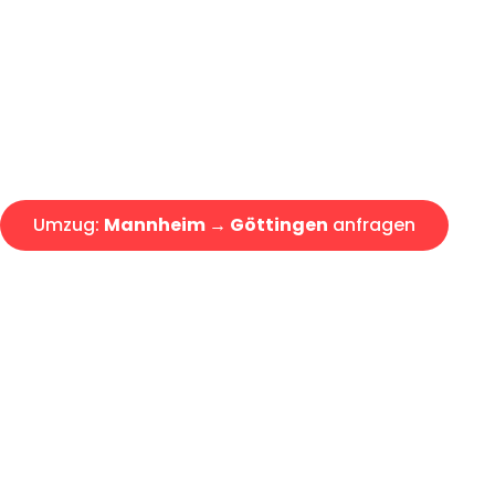
Express-Abwicklung in unter 2
Über 15 Jahre Erfahrung mit 
Angebot erhalten in unter 30 
Umzug:
Mannheim → Göttingen
anfragen
Alle Umzugsanfragen sind zu 100% kostenlos & unverbind