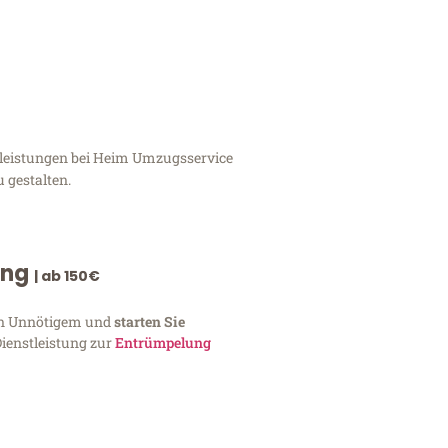
tleistungen bei Heim Umzugsservice
 gestalten.
ung
| ab 150€
von Unnötigem und
starten Sie
Dienstleistung zur
Entrümpelung