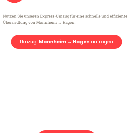
Nutzen Sie unseren Express-Umzug für eine schnelle und effiziente
Übersiedlung von Mannheim → Hagen.
Umzug:
Mannheim → Hagen
anfragen
Kostenlose Beratung!
Sie haben Fragen?
Sie haben Fragen zu Ihrem Transport oder benötigen eine Beratung
bezüglich Ihres Umzug?
Rufen Sie uns gerne an, unser Team aus Experten freut sich, Ihnen
kostenlos weiterzuhelfen!