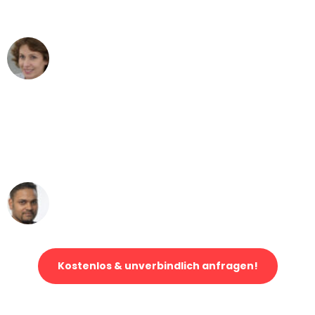
können - DANKE!"
Maria W
Umzug von Mannheim nach Wien
"Mein Klavier kam in unter 24 Stunden
ohne einen Kratzer an - ein
erstklassiger Service!"
Ümit Y.
Klaviertransport in Mannheim
Kostenlos & unverbindlich anfragen!
Jetzt anfragen und der nächste glückliche Kunde werden. Alle