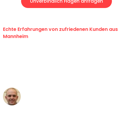
Unverbindlich Hagen anfragen
Echte Erfahrungen von zufriedenen Kunden aus
Mannheim
"Erste Klasse! Ein großes Dankeschön
an das gesamte Team von Heim
Umzugsservice für ihren
außergewöhnlichen Service!"
Frederik F.
Umzug in Mannheim
"Besser hätte ich mir den Umzug von
Mannheim nach Wien nicht vorstellen