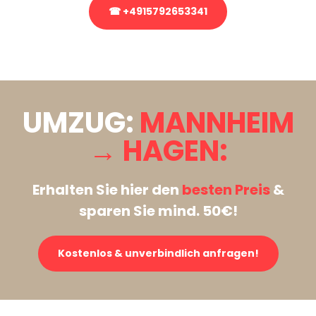
☎ +4915792653341
Stattdessen eine unverbindliche Anfrage senden
UMZUG:
MANNHEIM
→ HAGEN:
Erhalten Sie hier den
besten Preis
&
sparen Sie mind. 50€!
Kostenlos & unverbindlich anfragen!