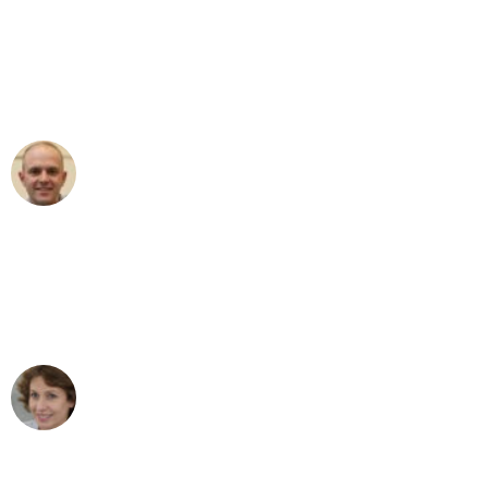
"Erste Klasse! Ein großes Dankeschön
an das gesamte Team von Heim
Umzugsservice für ihren
außergewöhnlichen Service!"
Frederik F.
Umzug in Mannheim
"Besser hätte ich mir den Umzug von
Mannheim nach Wien nicht vorstellen
können - DANKE!"
Maria W
Umzug von Mannheim nach Wien
"Mein Klavier kam in unter 24 Stunden