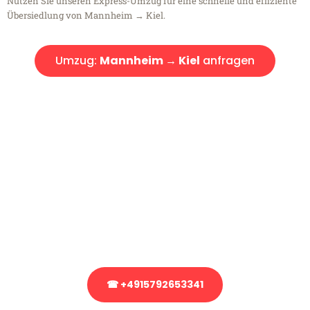
Nutzen Sie unseren Express-Umzug für eine schnelle und effiziente
Übersiedlung von Mannheim → Kiel.
Umzug:
Mannheim → Kiel
anfragen
Kostenlose Beratung!
Sie haben Fragen?
Sie haben Fragen zu Ihrem Transport oder benötigen eine Beratung
bezüglich Ihres Umzug?
Rufen Sie uns gerne an, unser Team aus Experten freut sich, Ihnen
kostenlos weiterzuhelfen!
☎ +4915792653341