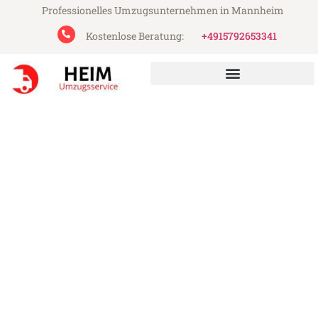
Professionelles Umzugsunternehmen in Mannheim
Kostenlose Beratung:
+4915792653341
Heim Umzugsservice aus Mannheim
Umzug Mannheim
Ludwigshafen
Günstiger Umzug Mannheim Ludwigshafen
(ab 199€)
Express-Abwicklung in unter 24 Stunden!
Über 15 Jahre Erfahrung mit Umzügen!