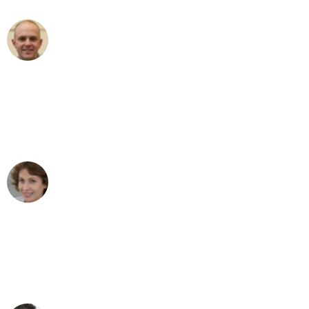
Frederik F.
Umzug in Mannheim
"Besser hätte ich mir den Umzug von
Mannheim nach Wien nicht vorstellen
können - DANKE!"
Maria W
Umzug von Mannheim nach Wien
"Mein Klavier kam in unter 24 Stunden
ohne einen Kratzer an - ein
erstklassiger Service!"