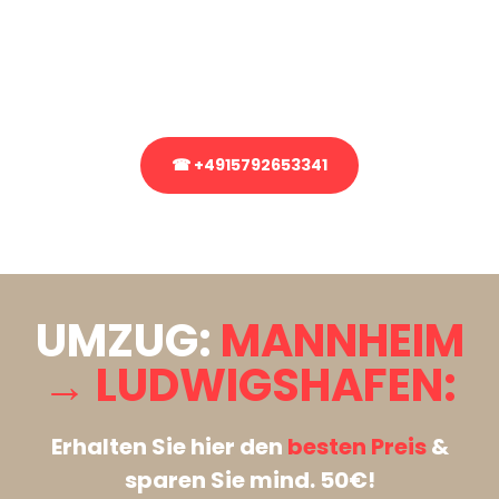
Sie haben Fragen zu Ihrem Transport oder benötigen eine Beratung
bezüglich Ihres Umzug?
Rufen Sie uns gerne an, unser Team aus Experten freut sich, Ihnen
kostenlos weiterzuhelfen!
☎ +4915792653341
Stattdessen eine unverbindliche Anfrage senden
UMZUG:
MANNHEIM
→ LUDWIGSHAFEN:
Erhalten Sie hier den
besten Preis
&
sparen Sie mind. 50€!