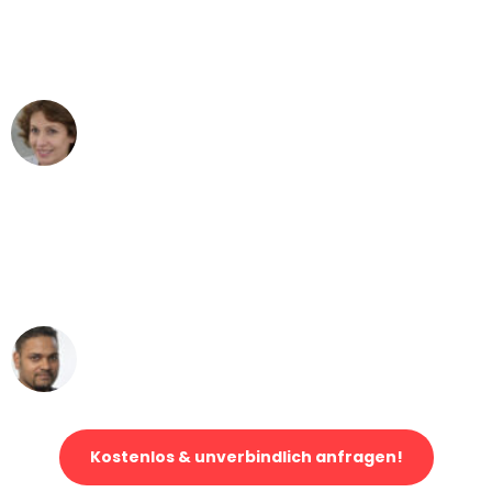
Mannheim nach Wien nicht vorstellen
können - DANKE!"
Maria W
Umzug von Mannheim nach Wien
"Mein Klavier kam in unter 24 Stunden
ohne einen Kratzer an - ein
erstklassiger Service!"
Ümit Y.
Klaviertransport in Mannheim
Kostenlos & unverbindlich anfragen!