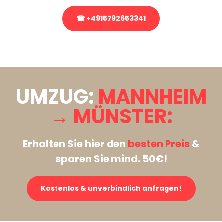
☎ +4915792653341
Stattdessen eine unverbindliche Anfrage senden
UMZUG:
MANNHEIM
→ MÜNSTER:
Erhalten Sie hier den
besten Preis
&
sparen Sie mind. 50€!
Kostenlos & unverbindlich anfragen!