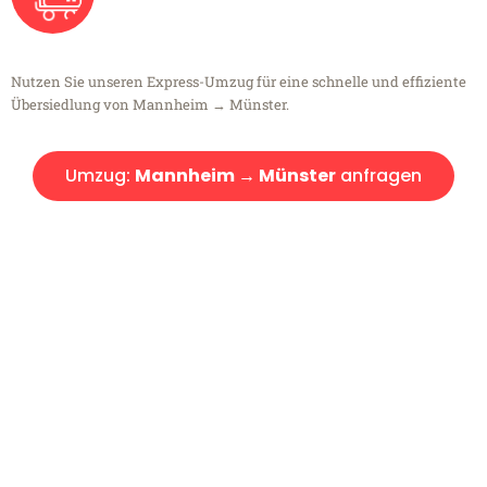
Nutzen Sie unseren Express-Umzug für eine schnelle und effiziente
Übersiedlung von Mannheim → Münster.
Umzug:
Mannheim → Münster
anfragen
Kostenlose Beratung!
Sie haben Fragen?
Sie haben Fragen zu Ihrem Transport oder benötigen eine Beratung
bezüglich Ihres Umzug?
Rufen Sie uns gerne an, unser Team aus Experten freut sich, Ihnen
kostenlos weiterzuhelfen!