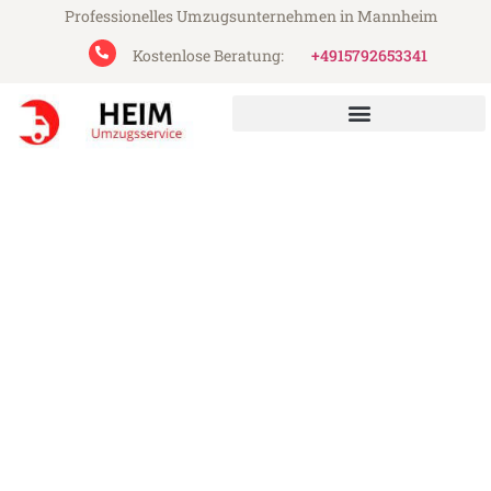
Professionelles Umzugsunternehmen in Mannheim
Kostenlose Beratung:
+4915792653341
Heim Umzugsservice aus Mannheim
Umzug Mannheim
Oberhausen
Günstiger Umzug Mannheim Oberhausen
(ab 199€)
Express-Abwicklung in unter 24 Stunden!
Über 15 Jahre Erfahrung mit Umzügen!