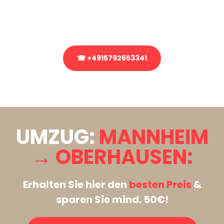
Rufen Sie uns gerne an, unser Team aus Experten freut sich, Ihnen
kostenlos weiterzuhelfen!
☎ +4915792653341
Stattdessen eine unverbindliche Anfrage senden
UMZUG:
MANNHEIM
→ OBERHAUSEN:
Erhalten Sie hier den
besten Preis
&
sparen Sie mind. 50€!