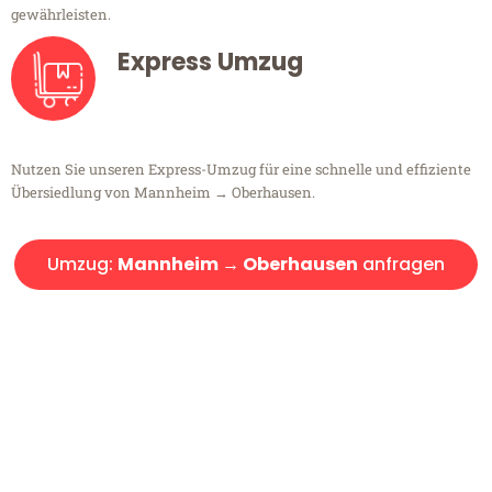
gewährleisten.
Express Umzug
Nutzen Sie unseren Express-Umzug für eine schnelle und effiziente
Übersiedlung von Mannheim → Oberhausen.
Umzug:
Mannheim → Oberhausen
anfragen
Kostenlose Beratung!
Sie haben Fragen?
Sie haben Fragen zu Ihrem Transport oder benötigen eine Beratung
bezüglich Ihres Umzug?