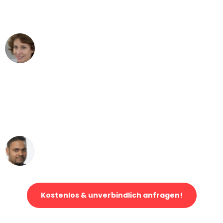
Mannheim nach Wien nicht vorstellen
können - DANKE!"
Maria W
Umzug von Mannheim nach Wien
"Mein Klavier kam in unter 24 Stunden
ohne einen Kratzer an - ein
erstklassiger Service!"
Ümit Y.
Klaviertransport in Mannheim
Kostenlos & unverbindlich anfragen!
Jetzt anfragen und der nächste glückliche Kunde werden. Alle