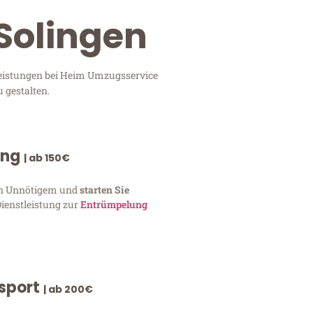
Solingen
leistungen bei Heim Umzugsservice
 gestalten.
ung
| ab 150€
von Unnötigem und
starten Sie
Dienstleistung zur
Entrümpelung
nsport
| ab 200€