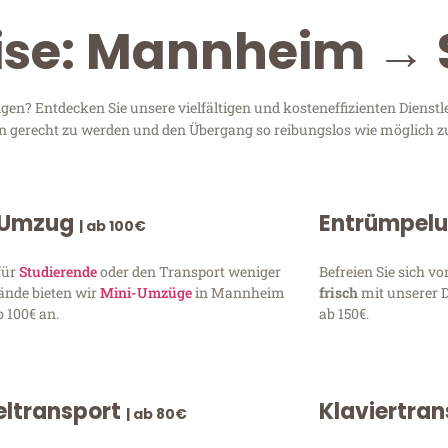
eise: Mannheim → 
n? Entdecken Sie unsere vielfältigen und kosteneffizienten Dienst
en gerecht zu werden und den Übergang so reibungslos wie möglich zu
 Umzug
Entrümpel
| ab 100€
für
Studierende
oder den Transport weniger
Befreien Sie sich 
ände bieten wir
Mini-Umzüge
in Mannheim
frisch
mit unserer 
 100€ an.
ab 150€.
ltransport
Klaviertra
| ab 80€