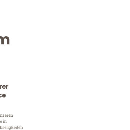
im
rer
Kostenlose Beratung!
ce
Sie 
unseren
Frag
e in
bseligkeiten