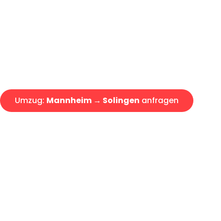
Express-Abwicklung in unter 2
Über 15 Jahre Erfahrung mit 
Angebot erhalten in unter 30 
Umzug:
Mannheim → Solingen
anfragen
Alle Umzugsanfragen sind zu 100% kostenlos & unverbind