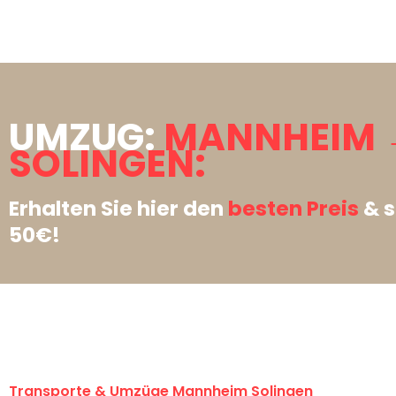
UMZUG:
MANNHEIM 
SOLINGEN:
Erhalten Sie hier den
besten Preis
& s
50€!
Transporte & Umzüge Mannheim Solingen