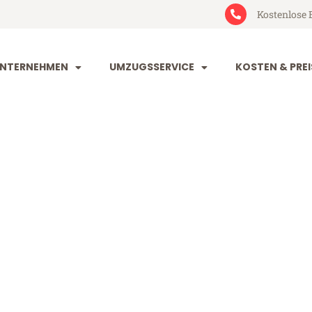
Kostenlose 
NTERNEHMEN
UMZUGSSERVICE
KOSTEN & PREI
im Solingen
lingen (ab 199€)