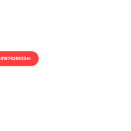
 Transport oder benötigen eine
 Umzug?
ser Team aus Experten freut sich,
elfen!
915792653341
nverbindliche Anfrage senden