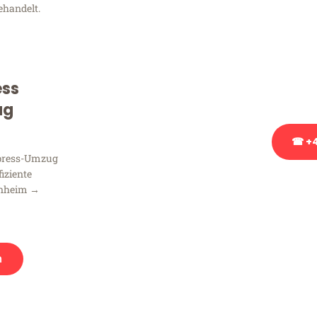
ehandelt.
Sie haben Fragen zu Ihrem
Beratung bezüglich Ihres
Rufen Sie uns gerne an, un
ess
Ihnen kostenlos weiterzuh
ug
☎ +4
xpress-Umzug
fiziente
Stattdessen eine u
nnheim →
n