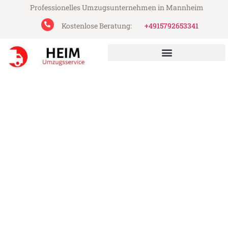
Professionelles Umzugsunternehmen in Mannheim
Kostenlose Beratung:
+4915792653341
Heim Umzugsservice aus Mannheim
Umzug Mannheim Banja
Luka
Günstiger Umzug Mannheim Banja Luka
(ab 199€)
Express-Abwicklung in unter 24 Stunden!
Über 15 Jahre Erfahrung mit Umzügen!