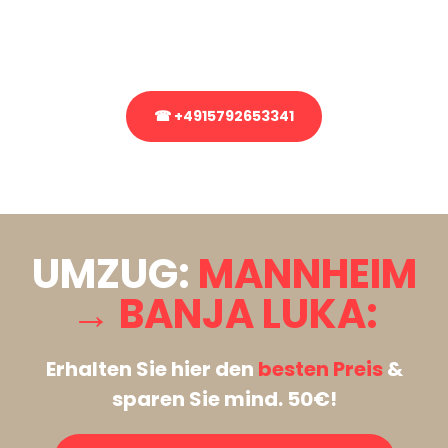
Rufen Sie uns gerne an, unser Team aus Experten freut sich, Ihnen
kostenlos weiterzuhelfen!
☎ +4915792653341
Stattdessen eine unverbindliche Anfrage senden
UMZUG:
MANNHEIM
→ BANJA LUKA:
Erhalten Sie hier den
besten Preis
&
sparen Sie mind. 50€!