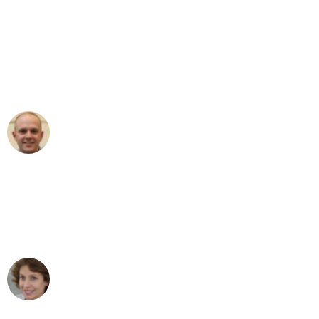
"Erste Klasse! Ein großes Dankeschön
an das gesamte Team von Heim
Umzugsservice für ihren
außergewöhnlichen Service!"
Frederik F.
Umzug in Mannheim
"Besser hätte ich mir den Umzug von
Mannheim nach Wien nicht vorstellen
können - DANKE!"
Maria W
Umzug von Mannheim nach Wien