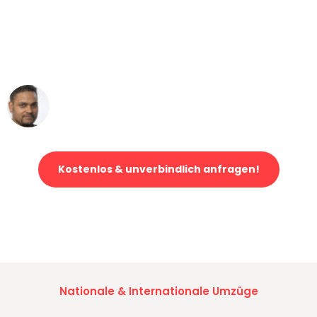
"Mein Klavier kam in unter 24 Stunden
ohne einen Kratzer an - ein
erstklassiger Service!"
Ümit Y.
Klaviertransport in Mannheim
Kostenlos & unverbindlich anfragen!
Jetzt anfragen und der nächste glückliche Kunde werden. Alle
Umzugsanfragen sind zu
100% kostenlos & unverbindlich!
Nationale & Internationale Umzüge