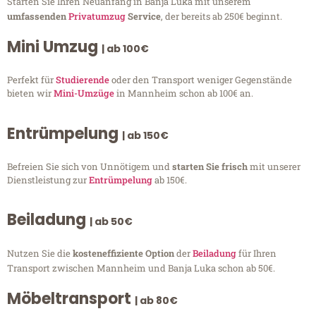
Starten Sie Ihren Neuanfang in Banja Luka mit unserem
umfassenden
Privatumzug
Service
, der bereits ab 250€ beginnt.
Mini Umzug
| ab 100€
Perfekt für
Studierende
oder den Transport weniger Gegenstände
bieten wir
Mini-Umzüge
in Mannheim schon ab 100€ an.
Entrümpelung
| ab 150€
Befreien Sie sich von Unnötigem und
starten Sie frisch
mit unserer
Dienstleistung zur
Entrümpelung
ab 150€.
Beiladung
| ab 50€
Nutzen Sie die
kosteneffiziente Option
der
Beiladung
für Ihren
Transport zwischen Mannheim und Banja Luka schon ab 50€.
Möbeltransport
| ab 80€