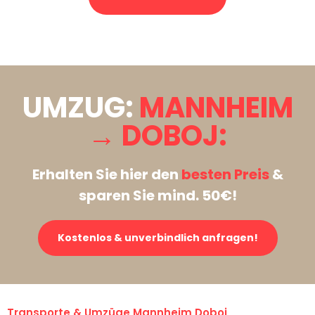
Stattdessen eine unverbindliche Anfrage senden
UMZUG:
MANNHEIM
→ DOBOJ:
Erhalten Sie hier den
besten Preis
&
sparen Sie mind. 50€!
Kostenlos & unverbindlich anfragen!
Transporte & Umzüge Mannheim Doboj