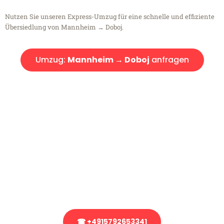
Nutzen Sie unseren Express-Umzug für eine schnelle und effiziente
Übersiedlung von Mannheim → Doboj.
Umzug:
Mannheim → Doboj
anfragen
Kostenlose Beratung!
Sie haben Fragen?
Sie haben Fragen zu Ihrem Transport oder benötigen eine Beratung
bezüglich Ihres Umzug?
Rufen Sie uns gerne an, unser Team aus Experten freut sich, Ihnen
kostenlos weiterzuhelfen!
☎ +4915792653341