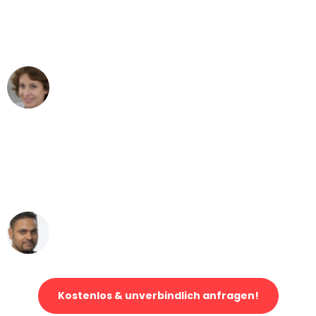
Mannheim nach Wien nicht vorstellen
können - DANKE!"
Maria W
Umzug von Mannheim nach Wien
"Mein Klavier kam in unter 24 Stunden
ohne einen Kratzer an - ein
erstklassiger Service!"
Ümit Y.
Klaviertransport in Mannheim
Kostenlos & unverbindlich anfragen!