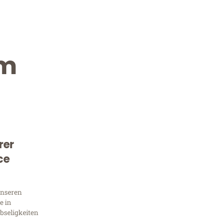
im
rer
Kostenlose Beratung!
ce
Sie 
unseren
Frag
e in
bseligkeiten