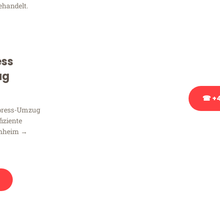
ehandelt.
Sie haben Fragen zu Ihrem
Beratung bezüglich Ihres
Rufen Sie uns gerne an, un
ess
Ihnen kostenlos weiterzuh
ug
☎ +4
xpress-Umzug
fiziente
Stattdessen eine u
nnheim →