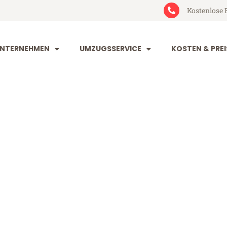
Kostenlose 
NTERNEHMEN
UMZUGSSERVICE
KOSTEN & PREI
eim Eschen
chen (ab 199€)