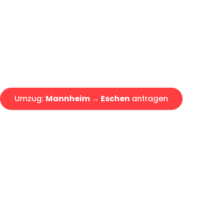
Express-Abwicklung in unter 2
Über 15 Jahre Erfahrung mit 
Angebot erhalten in unter 30 
Umzug:
Mannheim → Eschen
anfragen
Alle Umzugsanfragen sind zu 100% kostenlos & unverbind