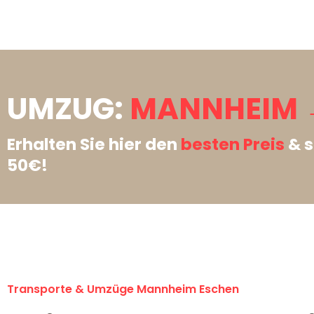
UMZUG:
MANNHEIM 
Erhalten Sie hier den
besten Preis
& s
50€!
Transporte & Umzüge Mannheim Eschen