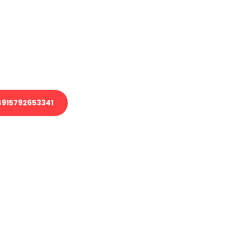
 Transport oder benötigen eine
 Umzug?
ser Team aus Experten freut sich,
elfen!
915792653341
nverbindliche Anfrage senden