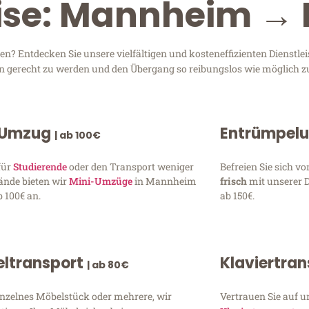
eise: Mannheim →
 Entdecken Sie unsere vielfältigen und kosteneffizienten Dienstl
en gerecht zu werden und den Übergang so reibungslos wie möglich zu
 Umzug
Entrümpel
| ab 100€
für
Studierende
oder den Transport weniger
Befreien Sie sich 
ände bieten wir
Mini-Umzüge
in Mannheim
frisch
mit unserer 
 100€ an.
ab 150€.
ltransport
Klaviertra
| ab 80€
inzelnes Möbelstück oder mehrere, wir
Vertrauen Sie auf u