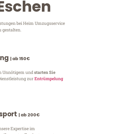
 Eschen
eistungen bei Heim Umzugsservice
 gestalten.
ung
| ab 150€
von Unnötigem und
starten Sie
Dienstleistung zur
Entrümpelung
nsport
| ab 200€
nsere Expertise im