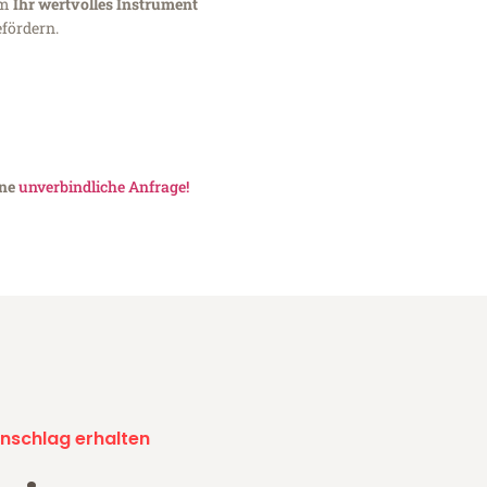
um
Ihr wertvolles Instrument
fördern.
ine
unverbindliche Anfrage!
nschlag erhalten