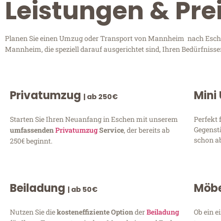
Leistungen & Pr
Planen Sie einen Umzug oder Transport von Mannheim nach Eschen?
Mannheim, die speziell darauf ausgerichtet sind, Ihren Bedürfniss
Privatumzug
Mini
| ab 250€
Starten Sie Ihren Neuanfang in Eschen mit unserem
Perfekt 
Gegenst
umfassenden
Privatumzug
Service
, der bereits ab
schon ab
250€ beginnt.
Beiladung
Möbe
| ab 50€
Nutzen Sie die
kosteneffiziente Option
der
Beiladung
Ob ein e