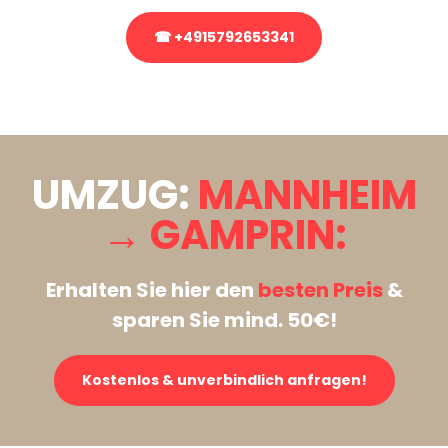
☎ +4915792653341
Stattdessen eine unverbindliche Anfrage senden
UMZUG:
MANNHEIM
→ GAMPRIN:
Erhalten Sie hier den
besten Preis
&
sparen Sie mind. 50€!
Kostenlos & unverbindlich anfragen!