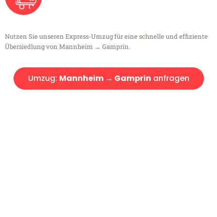
Nutzen Sie unseren Express-Umzug für eine schnelle und effiziente
Übersiedlung von Mannheim → Gamprin.
Umzug:
Mannheim → Gamprin
anfragen
Kostenlose Beratung!
Sie haben Fragen?
Sie haben Fragen zu Ihrem Transport oder benötigen eine Beratung
bezüglich Ihres Umzug?
Rufen Sie uns gerne an, unser Team aus Experten freut sich, Ihnen
kostenlos weiterzuhelfen!