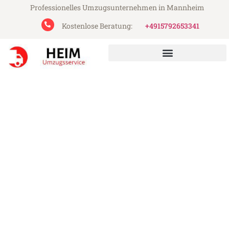
Professionelles Umzugsunternehmen in Mannheim
Kostenlose Beratung:
+4915792653341
Heim Umzugsservice aus Mannheim
Umzug Mannheim Gamprin
Günstiger Umzug Mannheim Gamprin (ab
199€)
Express-Abwicklung in unter 24 Stunden!
Über 15 Jahre Erfahrung mit Umzügen!
Angebot erhalten in unter 30 Minuten!