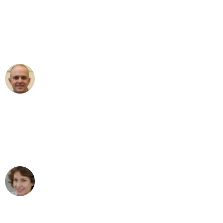
"Erste Klasse! Ein großes Dankeschön
an das gesamte Team von Heim
Umzugsservice für ihren
außergewöhnlichen Service!"
Frederik F.
Umzug in Mannheim
"Besser hätte ich mir den Umzug von
Mannheim nach Wien nicht vorstellen
können - DANKE!"
Maria W
Umzug von Mannheim nach Wien
"Mein Klavier kam in unter 24 Stunden