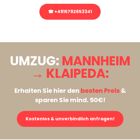
☎ +4915792653341
Stattdessen eine unverbindliche Anfrage senden
UMZUG:
MANNHEIM
→ KLAIPEDA:
Erhalten Sie hier den
besten Preis
&
sparen Sie mind. 50€!
Kostenlos & unverbindlich anfragen!