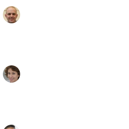
Frederik F.
Umzug in Mannheim
"Besser hätte ich mir den Umzug von
Mannheim nach Wien nicht vorstellen
können - DANKE!"
Maria W
Umzug von Mannheim nach Wien
"Mein Klavier kam in unter 24 Stunden
ohne einen Kratzer an - ein
erstklassiger Service!"