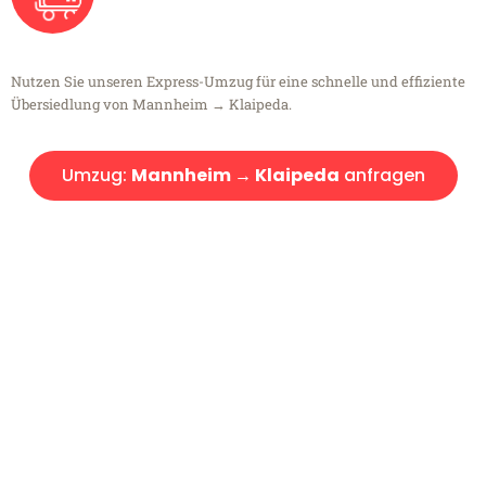
Nutzen Sie unseren Express-Umzug für eine schnelle und effiziente
Übersiedlung von Mannheim → Klaipeda.
Umzug:
Mannheim → Klaipeda
anfragen
Kostenlose Beratung!
Sie haben Fragen?
Sie haben Fragen zu Ihrem Transport oder benötigen eine Beratung
bezüglich Ihres Umzug?
Rufen Sie uns gerne an, unser Team aus Experten freut sich, Ihnen
kostenlos weiterzuhelfen!