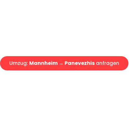
Express-Abwicklung in unter 2
Über 15 Jahre Erfahrung mit 
Angebot erhalten in unter 30 
Umzug:
Mannheim → Panevezhis
anfragen
Alle Umzugsanfragen sind zu 100% kostenlos & unverbind