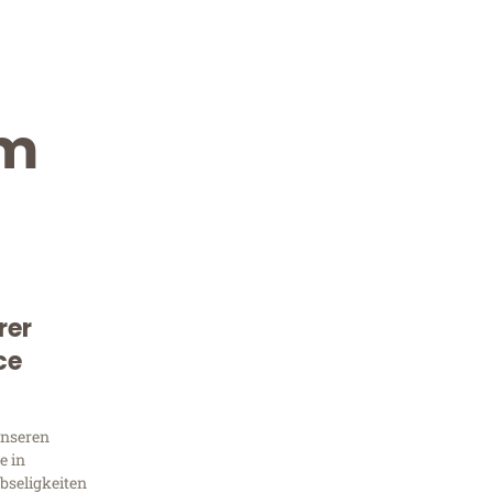
im
rer
Kostenlose Beratung!
ce
Sie 
unseren
Frag
e in
bseligkeiten