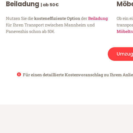
Beiladung
Möbe
| ab 50€
Nutzen Sie die
kosteneffiziente Option
der
Beiladung
Ob ein e
für Ihren Transport zwischen Mannheim und
transpor
Panevezhis schon ab 50€.
Möbeltr
Umzug
Für einen detaillierte Kostenvoranschlag zu Ihrem Anli