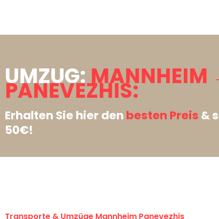
UMZUG:
MANNHEIM 
PANEVEZHIS:
Erhalten Sie hier den
besten Preis
& s
50€!
Transporte & Umzüge Mannheim Panevezhis