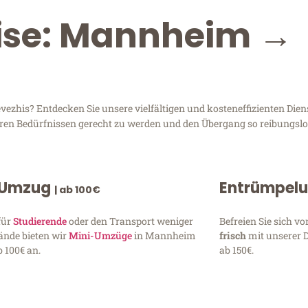
eise: Mannheim →
his? Entdecken Sie unsere vielfältigen und kosteneffizienten Dien
hren Bedürfnissen gerecht zu werden und den Übergang so reibungslos
 Umzug
Entrümpel
| ab 100€
für
Studierende
oder den Transport weniger
Befreien Sie sich 
ände bieten wir
Mini-Umzüge
in Mannheim
frisch
mit unserer 
 100€ an.
ab 150€.