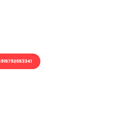
 Transport oder benötigen eine
 Umzug?
ser Team aus Experten freut sich,
elfen!
915792653341
nverbindliche Anfrage senden