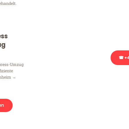
ehandelt.
Sie haben Fragen zu Ihrem
Beratung bezüglich Ihres
Rufen Sie uns gerne an, un
ess
Ihnen kostenlos weiterzuh
ug
☎ +4
xpress-Umzug
fiziente
Stattdessen eine u
nnheim →
en