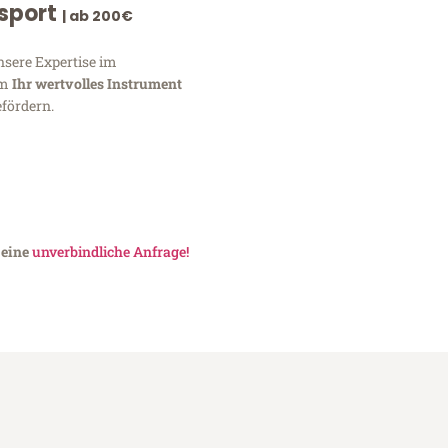
nsport
| ab 200€
nsere Expertise im
um
Ihr wertvolles Instrument
fördern.
 eine
unverbindliche Anfrage!