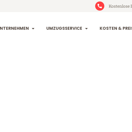
Kostenlose 
NTERNEHMEN
UMZUGSSERVICE
KOSTEN & PREI
eim Panevezh
nevezhis (ab 199€)