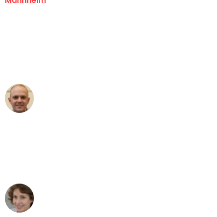
Mannheim
"Erste Klasse! Ein großes Dankeschön
an das gesamte Team von Heim
Umzugsservice für ihren
außergewöhnlichen Service!"
Frederik F.
Umzug in Mannheim
"Besser hätte ich mir den Umzug von
Mannheim nach Wien nicht vorstellen
können - DANKE!"
Maria W
Umzug von Mannheim nach Wien