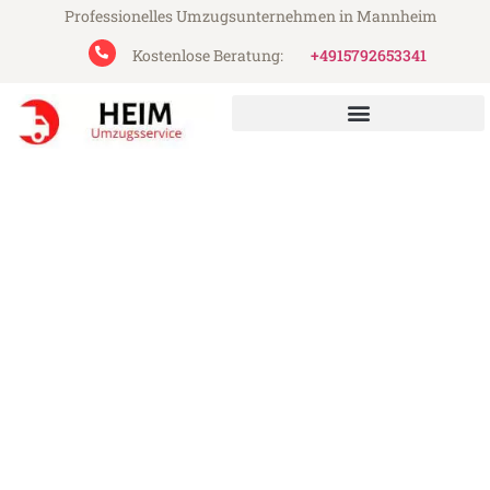
Professionelles Umzugsunternehmen in Mannheim
Kostenlose Beratung:
+4915792653341
Heim Umzugsservice aus Mannheim
Umzug Mannheim Rijeka
Günstiger Umzug Mannheim Rijeka (ab
199€)
Express-Abwicklung in unter 24 Stunden!
Über 15 Jahre Erfahrung mit Umzügen!
Angebot erhalten in unter 30 Minuten!