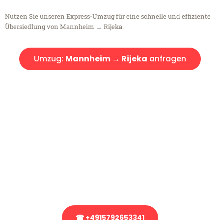
Nutzen Sie unseren Express-Umzug für eine schnelle und effiziente
Übersiedlung von Mannheim → Rijeka.
Umzug:
Mannheim → Rijeka
anfragen
Kostenlose Beratung!
Sie haben Fragen?
Sie haben Fragen zu Ihrem Transport oder benötigen eine Beratung
bezüglich Ihres Umzug?
Rufen Sie uns gerne an, unser Team aus Experten freut sich, Ihnen
kostenlos weiterzuhelfen!
☎ +4915792653341