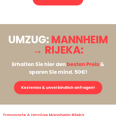
Stattdessen eine unverbindliche Anfrage senden
UMZUG:
MANNHEIM
→ RIJEKA:
Erhalten Sie hier den
besten Preis
&
sparen Sie mind. 50€!
Kostenlos & unverbindlich anfragen!
Transporte & Umzüge Mannheim Rijeka