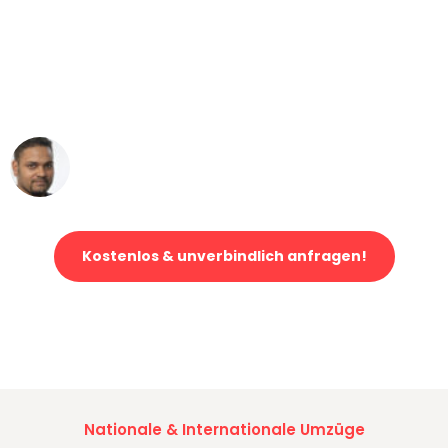
"Mein Klavier kam in unter 24 Stunden
ohne einen Kratzer an - ein
erstklassiger Service!"
Ümit Y.
Klaviertransport in Mannheim
Kostenlos & unverbindlich anfragen!
Jetzt anfragen und der nächste glückliche Kunde werden. Alle
Umzugsanfragen sind zu
100% kostenlos & unverbindlich!
Nationale & Internationale Umzüge