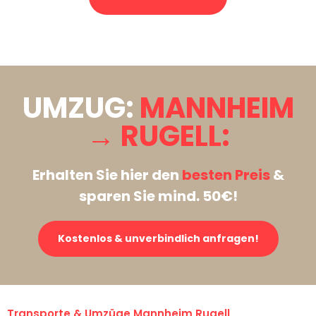
Stattdessen eine unverbindliche Anfrage senden
UMZUG:
MANNHEIM
→ RUGELL:
Erhalten Sie hier den
besten Preis
&
sparen Sie mind. 50€!
Kostenlos & unverbindlich anfragen!
Transporte & Umzüge Mannheim Rugell