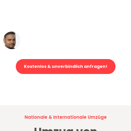
"Mein Klavier kam in unter 24 Stunden
ohne einen Kratzer an - ein
erstklassiger Service!"
Ümit Y.
Klaviertransport in Mannheim
Kostenlos & unverbindlich anfragen!
Jetzt anfragen und der nächste glückliche Kunde werden. Alle
Umzugsanfragen sind zu
100% kostenlos & unverbindlich!
Nationale & Internationale Umzüge