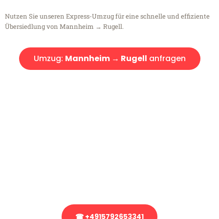
Nutzen Sie unseren Express-Umzug für eine schnelle und effiziente
Übersiedlung von Mannheim → Rugell.
Umzug:
Mannheim → Rugell
anfragen
Kostenlose Beratung!
Sie haben Fragen?
Sie haben Fragen zu Ihrem Transport oder benötigen eine Beratung
bezüglich Ihres Umzug?
Rufen Sie uns gerne an, unser Team aus Experten freut sich, Ihnen
kostenlos weiterzuhelfen!
☎ +4915792653341