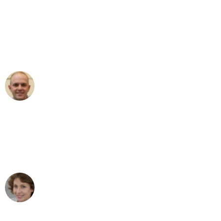
"Erste Klasse! Ein großes Dankeschön
an das gesamte Team von Heim
Umzugsservice für ihren
außergewöhnlichen Service!"
Frederik F.
Umzug in Mannheim
"Besser hätte ich mir den Umzug von
Mannheim nach Wien nicht vorstellen
können - DANKE!"
Maria W
Umzug von Mannheim nach Wien