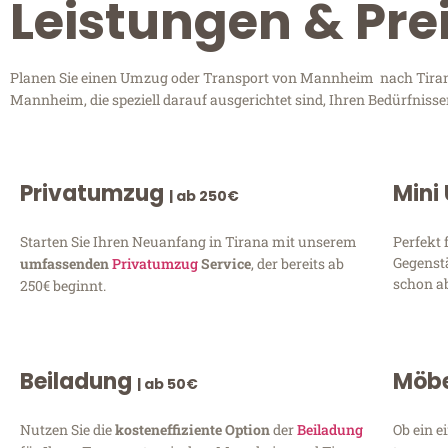
Leistungen & Pr
Planen Sie einen Umzug oder Transport von Mannheim nach Tirana?
Mannheim, die speziell darauf ausgerichtet sind, Ihren Bedürfniss
Privatumzug
Mini
| ab 250€
Starten Sie Ihren Neuanfang in Tirana mit unserem
Perfekt 
Gegenst
umfassenden
Privatumzug
Service
, der bereits ab
schon ab
250€ beginnt.
Beiladung
Möbe
| ab 50€
Nutzen Sie die
kosteneffiziente Option
der
Beiladung
Ob ein e