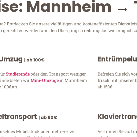
eise: Mannheim → 
 Entdecken Sie unsere vielfältigen und kosteneffizienten Dienstle
en gerecht zu werden und den Übergang so reibungslos wie möglich zu
 Umzug
Entrümpel
| ab 100€
für
Studierende
oder den Transport weniger
Befreien Sie sich 
ände bieten wir
Mini-Umzüge
in Mannheim
frisch
mit unserer 
 100€ an.
ab 150€.
ltransport
Klaviertra
| ab 80€
inzelnes Möbelstück oder mehrere, wir
Vertrauen Sie auf u