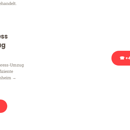
ehandelt.
Sie haben Fragen zu Ihrem
Beratung bezüglich Ihres
Rufen Sie uns gerne an, un
ess
Ihnen kostenlos weiterzuh
ug
☎ +4
xpress-Umzug
fiziente
Stattdessen eine u
nnheim →