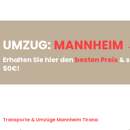
UMZUG:
MANNHEIM →
Erhalten Sie hier den
besten Preis
& s
50€!
Transporte & Umzüge Mannheim Tirana