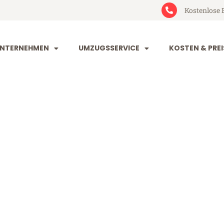
Kostenlose 
NTERNEHMEN
UMZUGSSERVICE
KOSTEN & PREI
eim Tirana
rana (ab 199€)