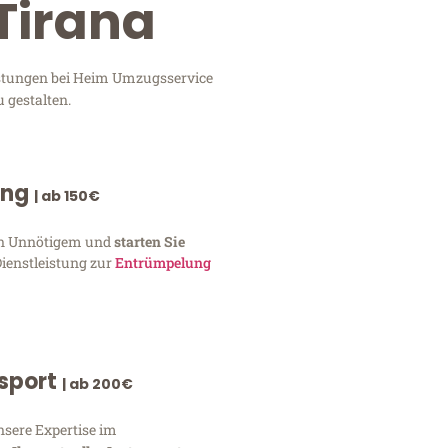
Tirana
istungen bei Heim Umzugsservice
 gestalten.
ung
| ab 150€
von Unnötigem und
starten Sie
Dienstleistung zur
Entrümpelung
nsport
| ab 200€
nsere Expertise im