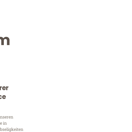
im
rer
Kostenlose Beratung!
ce
Sie 
unseren
Frag
e in
bseligkeiten