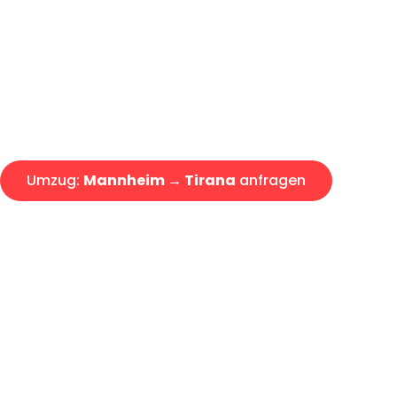
Express-Abwicklung in unter 2
Über 15 Jahre Erfahrung mit 
Angebot erhalten in unter 30 
Umzug:
Mannheim → Tirana
anfragen
Alle Umzugsanfragen sind zu 100% kostenlos & unverbind