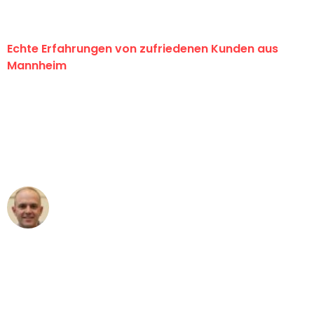
Echte Erfahrungen von zufriedenen Kunden aus
Mannheim
"Erste Klasse! Ein großes Dankeschön
an das gesamte Team von Heim
Umzugsservice für ihren
außergewöhnlichen Service!"
Frederik F.
Umzug in Mannheim
"Besser hätte ich mir den Umzug von
Mannheim nach Wien nicht vorstellen
können - DANKE!"