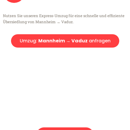
Nutzen Sie unseren Express-Umzug für eine schnelle und effiziente
Übersiedlung von Mannheim → Vaduz.
Umzug:
Mannheim → Vaduz
anfragen
Kostenlose Beratung!
Sie haben Fragen?
Sie haben Fragen zu Ihrem Transport oder benötigen eine Beratung
bezüglich Ihres Umzug?
Rufen Sie uns gerne an, unser Team aus Experten freut sich, Ihnen
kostenlos weiterzuhelfen!