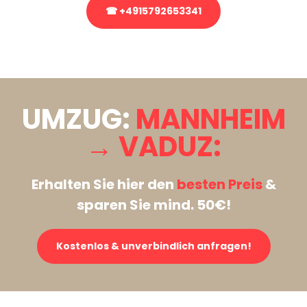
☎ +4915792653341
Stattdessen eine unverbindliche Anfrage senden
UMZUG:
MANNHEIM
→ VADUZ:
Erhalten Sie hier den
besten Preis
&
sparen Sie mind. 50€!
Kostenlos & unverbindlich anfragen!