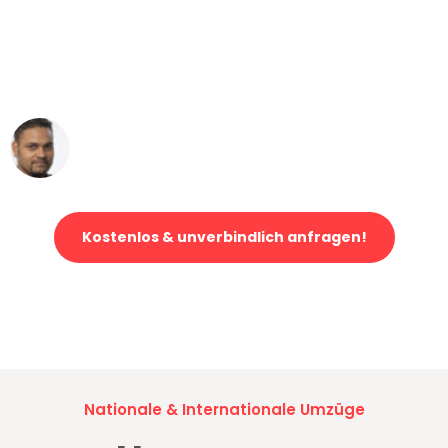
"Mein Klavier kam in unter 24 Stunden
ohne einen Kratzer an - ein
erstklassiger Service!"
Ümit Y.
Klaviertransport in Mannheim
Kostenlos & unverbindlich anfragen!
Jetzt anfragen und der nächste glückliche Kunde werden. Alle
Umzugsanfragen sind zu
100% kostenlos & unverbindlich!
Nationale & Internationale Umzüge