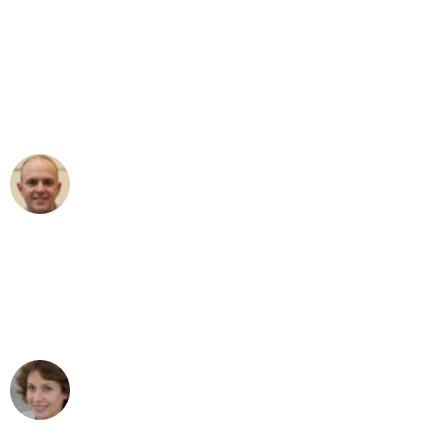
"Erste Klasse! Ein großes Dankeschön
an das gesamte Team von Heim
Umzugsservice für ihren
außergewöhnlichen Service!"
Frederik F.
Umzug in Mannheim
"Besser hätte ich mir den Umzug von
Mannheim nach Wien nicht vorstellen
können - DANKE!"
Maria W
Umzug von Mannheim nach Wien