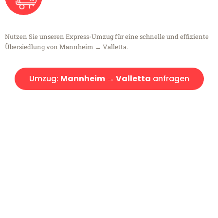
Nutzen Sie unseren Express-Umzug für eine schnelle und effiziente
Übersiedlung von Mannheim → Valletta.
Umzug:
Mannheim → Valletta
anfragen
Kostenlose Beratung!
Sie haben Fragen?
Sie haben Fragen zu Ihrem Transport oder benötigen eine Beratung
bezüglich Ihres Umzug?
Rufen Sie uns gerne an, unser Team aus Experten freut sich, Ihnen
kostenlos weiterzuhelfen!