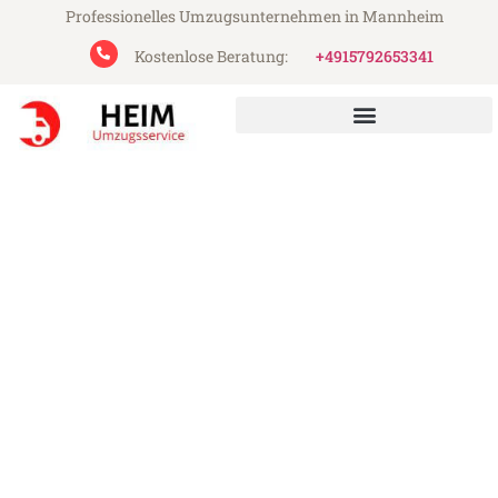
Professionelles Umzugsunternehmen in Mannheim
Kostenlose Beratung:
+4915792653341
Heim Umzugsservice aus Mannheim
Umzug Mannheim Zenica
Günstiger Umzug Mannheim Zenica (ab
199€)
Express-Abwicklung in unter 24 Stunden!
Über 15 Jahre Erfahrung mit Umzügen!
Angebot erhalten in unter 30 Minuten!