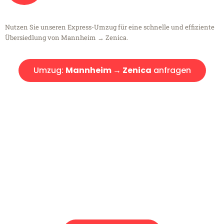
Nutzen Sie unseren Express-Umzug für eine schnelle und effiziente
Übersiedlung von Mannheim → Zenica.
Umzug:
Mannheim → Zenica
anfragen
Kostenlose Beratung!
Sie haben Fragen?
Sie haben Fragen zu Ihrem Transport oder benötigen eine Beratung
bezüglich Ihres Umzug?
Rufen Sie uns gerne an, unser Team aus Experten freut sich, Ihnen
kostenlos weiterzuhelfen!