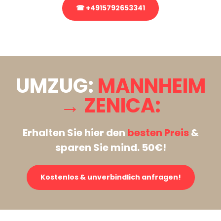
☎ +4915792653341
Stattdessen eine unverbindliche Anfrage senden
UMZUG:
MANNHEIM
→ ZENICA:
Erhalten Sie hier den
besten Preis
&
sparen Sie mind. 50€!
Kostenlos & unverbindlich anfragen!