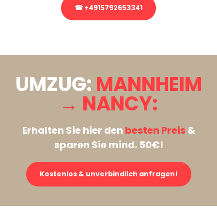
☎ +4915792653341
Stattdessen eine unverbindliche Anfrage senden
UMZUG:
MANNHEIM
→ NANCY:
Erhalten Sie hier den
besten Preis
&
sparen Sie mind. 50€!
Kostenlos & unverbindlich anfragen!