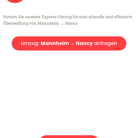
Nutzen Sie unseren Express-Umzug für eine schnelle und effiziente
Übersiedlung von Mannheim → Nancy.
Umzug:
Mannheim → Nancy
anfragen
Kostenlose Beratung!
Sie haben Fragen?
Sie haben Fragen zu Ihrem Transport oder benötigen eine Beratung
bezüglich Ihres Umzug?
Rufen Sie uns gerne an, unser Team aus Experten freut sich, Ihnen
kostenlos weiterzuhelfen!