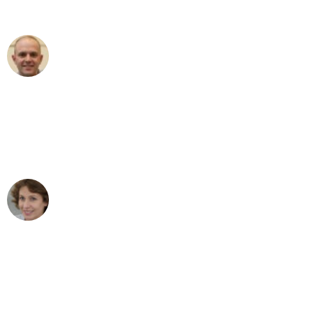
außergewöhnlichen Service!"
Frederik F.
Umzug in Mannheim
"Besser hätte ich mir den Umzug von
Mannheim nach Wien nicht vorstellen
können - DANKE!"
Maria W
Umzug von Mannheim nach Wien
"Mein Klavier kam in unter 24 Stunden
ohne einen Kratzer an - ein
erstklassiger Service!"