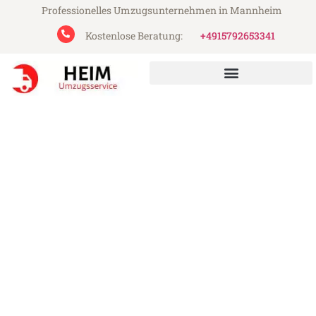
Professionelles Umzugsunternehmen in Mannheim
Kostenlose Beratung:
+4915792653341
Heim Umzugsservice aus Mannheim
Umzug Mannheim Nancy
Günstiger Umzug Mannheim Nancy (ab
199€)
Express-Abwicklung in unter 24 Stunden!
Über 15 Jahre Erfahrung mit Umzügen!
Angebot erhalten in unter 30 Minuten!