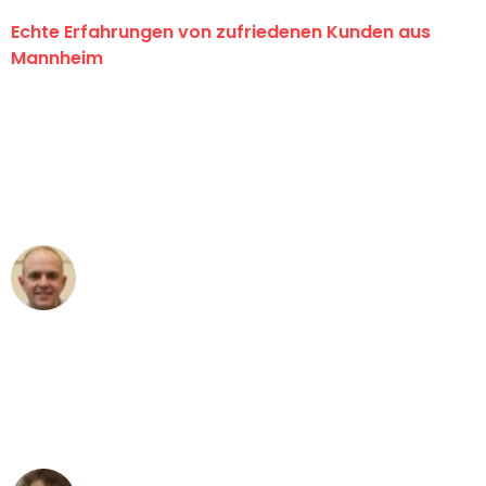
Echte Erfahrungen von zufriedenen Kunden aus
Mannheim
"Erste Klasse! Ein großes Dankeschön
an das gesamte Team von Heim
Umzugsservice für ihren
außergewöhnlichen Service!"
Frederik F.
Umzug in Mannheim
"Besser hätte ich mir den Umzug von
Mannheim nach Wien nicht vorstellen
können - DANKE!"