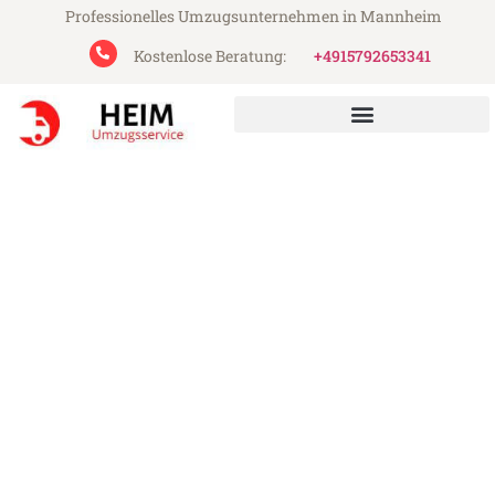
Professionelles Umzugsunternehmen in Mannheim
Kostenlose Beratung:
+4915792653341
Heim Umzugsservice aus Mannheim
Umzug Mannheim Nizza
Günstiger Umzug Mannheim Nizza (ab
199€)
Express-Abwicklung in unter 24 Stunden!
Über 15 Jahre Erfahrung mit Umzügen!
Angebot erhalten in unter 30 Minuten!