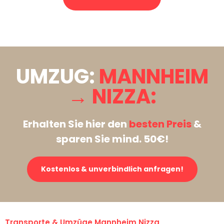
Stattdessen eine unverbindliche Anfrage senden
UMZUG:
MANNHEIM
→ NIZZA:
Erhalten Sie hier den
besten Preis
&
sparen Sie mind. 50€!
Kostenlos & unverbindlich anfragen!
Transporte & Umzüge Mannheim Nizza