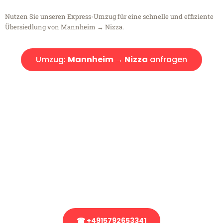
Nutzen Sie unseren Express-Umzug für eine schnelle und effiziente
Übersiedlung von Mannheim → Nizza.
Umzug:
Mannheim → Nizza
anfragen
Kostenlose Beratung!
Sie haben Fragen?
Sie haben Fragen zu Ihrem Transport oder benötigen eine Beratung
bezüglich Ihres Umzug?
Rufen Sie uns gerne an, unser Team aus Experten freut sich, Ihnen
kostenlos weiterzuhelfen!
☎ +4915792653341