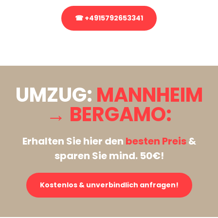
☎ +4915792653341
Stattdessen eine unverbindliche Anfrage senden
UMZUG:
MANNHEIM
→ BERGAMO:
Erhalten Sie hier den
besten Preis
&
sparen Sie mind. 50€!
Kostenlos & unverbindlich anfragen!