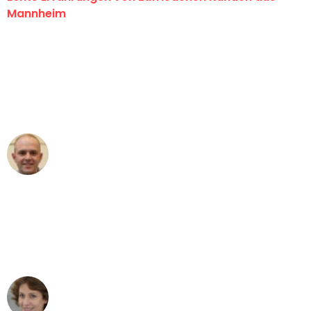
Mannheim
"Erste Klasse! Ein großes Dankeschön
an das gesamte Team von Heim
Umzugsservice für ihren
außergewöhnlichen Service!"
Frederik F.
Umzug in Mannheim
"Besser hätte ich mir den Umzug von
Mannheim nach Wien nicht vorstellen
können - DANKE!"
Maria W
Umzug von Mannheim nach Wien