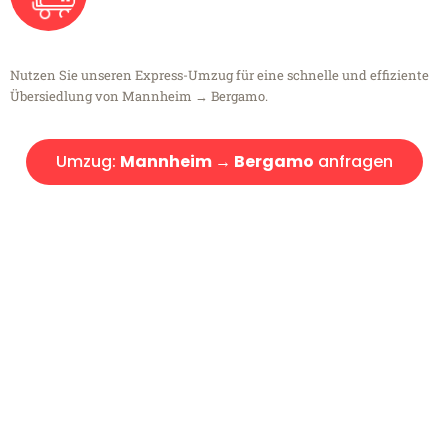
Nutzen Sie unseren Express-Umzug für eine schnelle und effiziente
Übersiedlung von Mannheim → Bergamo.
Umzug:
Mannheim → Bergamo
anfragen
Kostenlose Beratung!
Sie haben Fragen?
Sie haben Fragen zu Ihrem Transport oder benötigen eine Beratung
bezüglich Ihres Umzug?
Rufen Sie uns gerne an, unser Team aus Experten freut sich, Ihnen
kostenlos weiterzuhelfen!