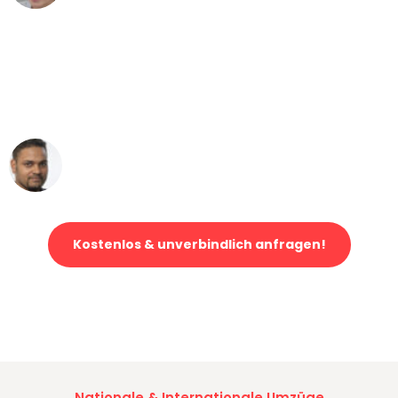
"Mein Klavier kam in unter 24 Stunden
ohne einen Kratzer an - ein
erstklassiger Service!"
Ümit Y.
Klaviertransport in Mannheim
Kostenlos & unverbindlich anfragen!
Jetzt anfragen und der nächste glückliche Kunde werden. Alle
Umzugsanfragen sind zu
100% kostenlos & unverbindlich!
Nationale & Internationale Umzüge